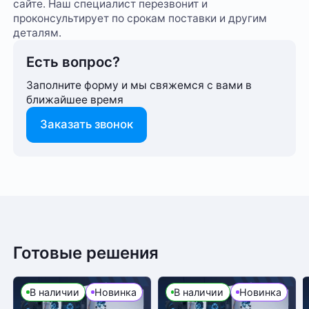
сайте. Наш специалист перезвонит и
проконсультирует по срокам поставки и другим
деталям.
Есть вопрос?
Заполните форму и мы свяжемся с вами в
ближайшее время
Заказать звонок
6 месяцев
Способ оплаты любого заказа вы можете выбрать
Гарантия
Николай Г
11 марта 2025
при его оформлении. Оплата производится только
SHA-256
Алгоритм
в рублях. После подтверждения заказа, с вами
4.0
свяжется менеджер для уточнения деталей
Готовые решения
Bitcoin (BTC)
Криптовалюта
Работает стабильно уже несколько недель,
доставки или размещения в одном из наших дата-
BitcoinCash (BCH)
показатели ровные.
центров
Bitmain
В наличии
Новинка
В наличии
Новинка
Производитель
Ответить