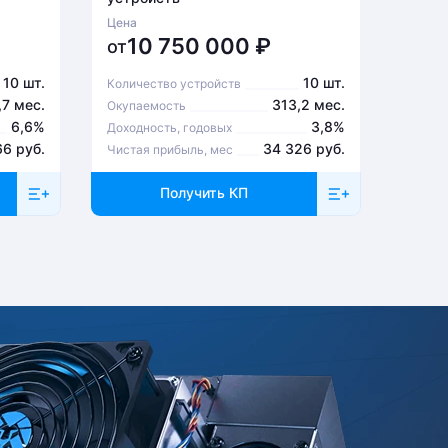
Цена
Цена
10 750 000
₽
6
от
от
10 шт.
10 шт.
Количество устройств
Количе
,7 мес.
313,2 мес.
Окупаемость
Окупа
6,6%
3,8%
Доходность, годовых
Доходн
66 руб.
34 326 руб.
Чистая прибыль, мес
Чистая
Получить КП