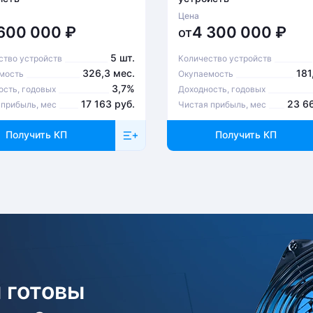
Цена
 600 000
₽
4 300 000
₽
от
5 шт.
ство устройств
Количество устройств
326,3 мес.
181
мость
Окупаемость
3,7%
ость, годовых
Доходность, годовых
17 163 руб.
23 6
 прибыль, мес
Чистая прибыль, мес
Получить КП
Получить КП
 готовы