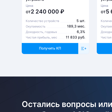
Цена
Цена
2 240 000
₽
5
от
от
5 шт.
Количество устройств
Количе
189,3 мес.
Окупаемость
Окупае
6,3%
Доходность, годовых
Доходн
11 833 руб.
Чистая прибыль, мес
Чистая
Получить КП
Остались вопросы или