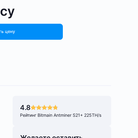
осу
ть цену
4.8
Рейтинг Bitmain Antminer S21+ 225TH/s
Желаете оставить