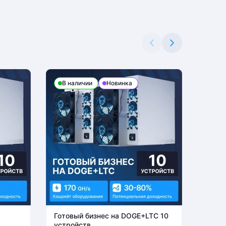
В наличии
Новинка
В н
Готовый бизнес на DOGE+LTC 10
Готов
устройств
устро