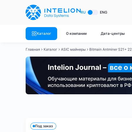
ASIC майнеры
Готовый 
RU
ENG
Готовый 
Bitmain
Готовый 
Каталог
О компании
Дата-центры
Готовый 
Whatsminer
Готовый 
Главная
Каталог
ASIC майнеры
Bitmain Antminer S21+ 2
Goldshell
Готовый 
Готовый 
Canaan
Готовый 
Готовый 
Innosilicon
Готовый 
Iceriver
Готовый 
Bitmain
Whatsminer
Antminer S21
Antminer S21
Готовый 
Смотреть весь каталог
Смотрет
Под заказ