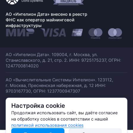
АО «Интелион Дата» внесено в реестр
ФНС как оператор майнинговой
инфраструктуры
АО «Интелион Дата». 109004, г. Москва, ул.
Станиславского,
д. 21, стр. 2. ИНН: 9725175237, ОГРН:
1247700814020
АО «Вычислительные Системы Интелион». 123112,
г. Москва, Пресненская набережная,
д. 12 ИНН:
9703167730, ОГРН: 1237700947307
Настройка cookie
© АО «ИНТЕЛИОН ДАТА» 2026
Политика обработки ПДн
Продолжая использовать сайт, вы даёте согласие
Политика конфиденциальности
на обработку cookies в соответствии с нашей
Политика использования куки
политикой использования cookies