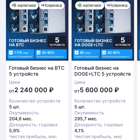
В наличии
Новинка
В наличии
Новинка
Готовый бизнес на BTC
Готовый бизнес на
5 устройств
DOGE+LTC 5 устройств
Цена
Цена
2 240 000
₽
5 600 000
₽
от
от
Количество устройств
Количество устройств
5 шт.
5 шт.
Окупаемость
Окупаемость
204,6 мес.
295,7 мес.
Доходность, годовых
Доходность, годовых
5,9%
4,1%
Чистая прибыль, мес
Чистая прибыль, мес