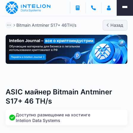
Bitmain Antminer S17+ 46TH/s
Назад
Bitmain
Whatsminer
Antminer S21
Antminer S2
ASIC майнер Bitmain Antminer
S17+ 46 TH/s
Доступно размещение на хостинге
Intelion Data Systems