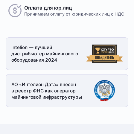
Оплата для юр.лиц
Принимаем оплату
от юридических лиц с НДС
Безналичный расчет
Это единственный способ оплаты в случае, если
Intelion — лучший
заказ оформляется на юридическое лицо.
дистрибьютер майнингового
При получении заказа необходимо иметь при себе
оборудования 2024
доверенность от организации-заказчика и паспорт
для удостоверения личности
Доставка
АО «Интелион Дата» внесен
в реестр ФНС как оператор
Отправка товара осуществляется с понедельника
майнинговой
инфраструктуры
по пятницу с 10-00 до 19-00. При получении товара
необходимо предоставить паспорт и квитанцию
об оплате. Сроки доставки уточняйте у менеджера