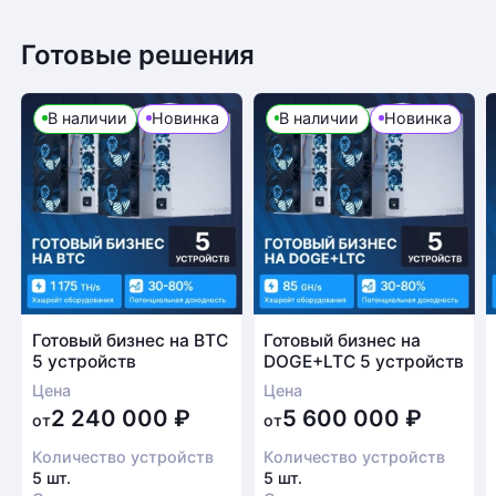
Готовые решения
Возврат товара
В наличии
Новинка
В наличии
Новинка
Для того, чтобы оформить возврат товара, клиенту
необходимо связаться с менеджером, который
оформлял покупку. Возврат товара производится
в соответствии с регламентом Компании после
проверки оборудования
Есть вопрос?
Заполните форму и мы свяжемся с вами в
Готовый бизнес на BTC
Готовый бизнес на
5 устройств
DOGE+LTC 5 устройств
ближайшее время
Цена
Цена
Заказать звонок
2 240 000
₽
5 600 000
₽
от
от
Количество устройств
Количество устройств
5 шт.
5 шт.