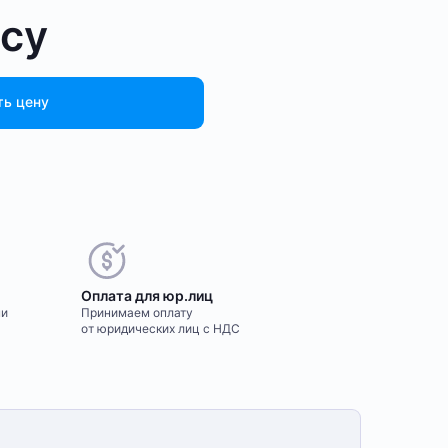
осу
ть цену
Оплата для юр.лиц
ми
Принимаем оплату
от юридических лиц с НДС