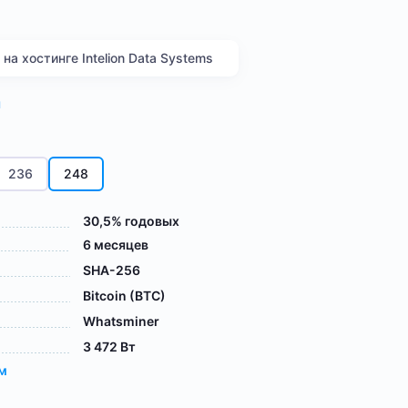
а хостинге Intelion Data Systems
я
236
248
30,5% годовых
6 месяцев
SHA-256
Bitcoin (BTC)
Whatsminer
3 472 Вт
ам