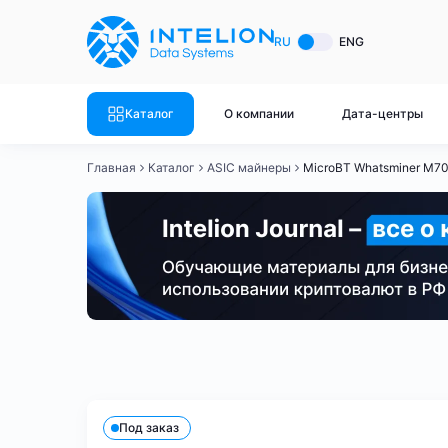
ASIC майнеры
Готовый 
RU
ENG
Готовый 
Bitmain
Готовый 
Каталог
О компании
Дата-центры
Готовый 
Whatsminer
Готовый 
Главная
Каталог
ASIC майнеры
MicroBT Whatsminer M7
Goldshell
Готовый 
Готовый 
Canaan
Готовый 
Готовый 
Innosilicon
Готовый 
Iceriver
Готовый 
Bitmain
Whatsminer
Antminer S21
Antminer S21
Готовый 
Смотреть весь каталог
Смотрет
Под заказ