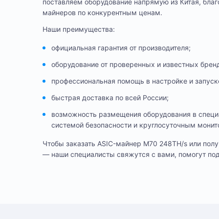
поставляем оборудование напрямую из Китая, бла
майнеров по конкурентным ценам.
Наши преимущества:
официальная гарантия от производителя;
оборудование от проверенных и известных брен
профессиональная помощь в настройке и запуск
быстрая доставка по всей России;
возможность размещения оборудования в специа
системой безопасности и круглосуточным монит
Чтобы заказать ASIC-майнер M70 248TH/s или полу
— наши специалисты свяжутся с вами, помогут под
6 меся
Гарантия
Способ оплаты любого заказа вы можете выбрать при его оформ
На этот товар пока нет отзывов