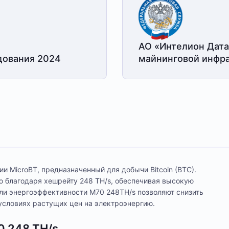
АО «Интелион Дата
дования 2024
майнинговой
инфра
и MicroBT, предназначенный для добычи Bitcoin (BTC).
ю благодаря хешрейту 248 TH/s, обеспечивая высокую
ли энергоэффективности M70 248TH/s позволяют снизить
условиях растущих цен на электроэнергию.
0 248 TH/s