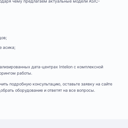
годаря чему предлагаем актуальные модели ASIC-
дов;
е асика;
лизированных дата-центрах Intelion с комплексной
орингом работы.
чить подробную консультацию, оставьте заявку на сайте
обрать оборудование и ответят на все вопросы.
цев
лении. Оплата производится только в рублях.