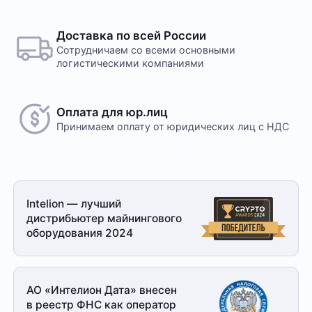
ассортимент нашего интернет-⁠магазина.
Оплата в офисе
Оставить отзыв
Оплата производится в офисе компании наличными
Доставка по всей России
в кассу компании. Доступна оплата сотруднику
Сотрудничаем со всеми основными
службы доставки при получении заказа. Доставка
логистическими компаниями
осуществляется транспортной компанией, условия
обговариваются индивидуально с менеджером
Оплата для юр.лиц
Принимаем оплату
от юридических лиц с НДС
Безналичный расчет
Это единственный способ оплаты в случае, если
Intelion — лучший
заказ оформляется на юридическое лицо.
дистрибьютер майнингового
При получении заказа необходимо иметь при себе
оборудования 2024
доверенность от организации-заказчика и паспорт
для удостоверения личности
Доставка
АО «Интелион Дата» внесен
в реестр ФНС как оператор