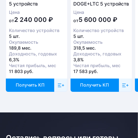
5 устройств
DOGE+LTC 5 устройств
ближайшее время
Цена
Цена
Заказать звонок
2 240 000
₽
5 600 000
₽
от
от
Количество устройств
Количество устройств
5 шт.
5 шт.
Окупаемость
Окупаемость
189,8 мес.
318,5 мес.
Доходность, годовых
Доходность, годовых
6,3%
3,8%
Чистая прибыль, мес
Чистая прибыль, мес
11 803 руб.
17 583 руб.
Получить КП
Получить КП
Остались вопросы или готовы