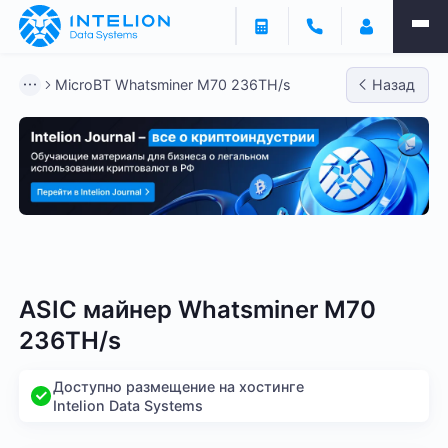
MicroBT Whatsminer M70 236TH/s
Назад
Bitmain
Whatsminer
Antminer S21
Antminer S2
ASIC майнер Whatsminer M70
236TH/s
Доступно размещение на хостинге
Intelion Data Systems