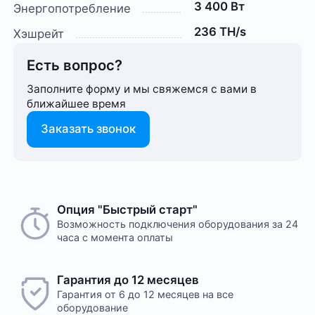
3 400 Вт
Энергопотребление
236 TH/s
Хэшрейт
Есть вопрос?
Заполните форму и мы свяжемся с вами в
ближайшее время
Заказать звонок
Способ оплаты любого заказа вы можете выбрать
Опция "Быстрый старт"
На этот товар пока нет отзывов
при его оформлении. Оплата производится только
Возможность подключения оборудования за 24
часа с момента оплаты
в рублях. После подтверждения заказа, с вами
свяжется менеджер для уточнения деталей
доставки или размещения в одном из наших дата-
Желаете оставить отзыв?
Гарантия до 12 месяцев
центров
Нам важно знать ваше мнение о популярном
Гарантия от 6 до 12 месяцев на все
оборудовании для майнинга. Так мы улучшаем
оборудование