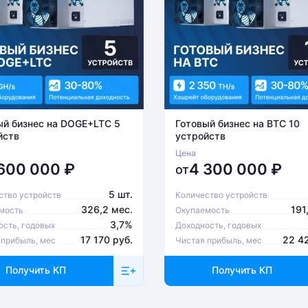
ый бизнес на DOGE+LTC 5
Готовый бизнес на BTC 10
йств
устройств
Цена
 600 000
₽
4 300 000
₽
от
5 шт.
ство устройств
Количество устройств
326,2 мес.
191
мость
Окупаемость
3,7%
ость, годовых
Доходность, годовых
17 170 руб.
22 4
 прибыль, мес
Чистая прибыль, мес
Получить КП
Получить КП