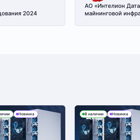
АО «Интелион Дата
дования 2024
майнинговой
инфра
личии
Новинка
В наличии
Новинка