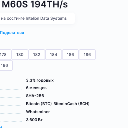
 M60S 194TH/s
а хостинге Intelion Data Systems
Поделиться
178
180
182
184
186
186
196
3,3% годовых
6 месяцев
SHA-256
Bitcoin (BTC)
BitcoinCash (BCH)
Whatsminer
3 600 Вт
ам