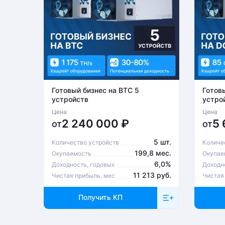
Готовый бизнес на BTC 5
Готов
устройств
устро
Цена
Цена
2 240 000
₽
5
от
от
5 шт.
Количество устройств
Количе
199,8 мес.
Окупаемость
Окупае
6,0%
Доходность, годовых
Доходн
11 213 руб.
Чистая прибыль, мес
Чистая
Получить КП