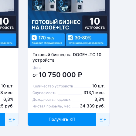
Готовый бизнес на DOGE+LTC 10
Готов
устройств
устро
Цена
Цена
10 750 000
₽
6
от
от
10 шт.
10 шт.
Количество устройств
Количе
,8 мес.
313,1 мес.
Окупаемость
Окупа
6,3%
3,8%
Доходность, годовых
Доходн
25 руб.
34 339 руб.
Чистая прибыль, мес
Чистая
Получить КП