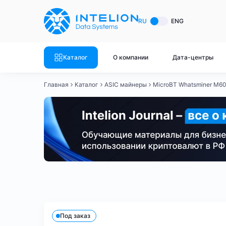
ASIC майнеры
Готовый 
RU
ENG
Готовый 
Bitmain
Готовый 
Каталог
О компании
Дата-центры
Готовый 
Whatsminer
Готовый 
Главная
Каталог
ASIC майнеры
MicroBT Whatsminer M6
Goldshell
Готовый 
Готовый 
Canaan
Готовый 
Готовый 
Innosilicon
Готовый 
Iceriver
Готовый 
Bitmain
Whatsminer
Antminer S21
Antminer S21
Готовый 
Смотреть весь каталог
Смотрет
Под заказ