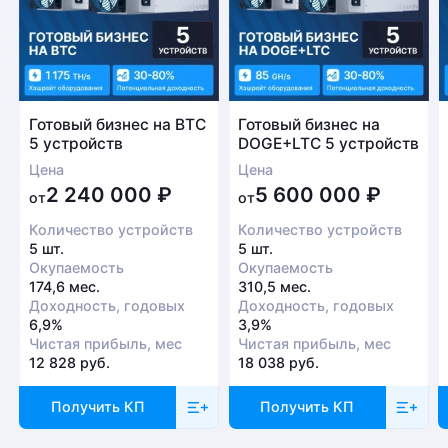
Готовый бизнес на BTC
Готовый бизнес на
5 устройств
DOGE+LTC 5 устройств
Цена
Цена
2 240 000
₽
5 600 000
₽
от
от
Количество устройств
Количество устройств
5 шт.
5 шт.
Окупаемость
Окупаемость
174,6 мес.
310,5 мес.
Доходность, годовых
Доходность, годовых
6,9%
3,9%
Чистая прибыль, мес
Чистая прибыль, мес
12 828 руб.
18 038 руб.
Получить КП
Получить КП