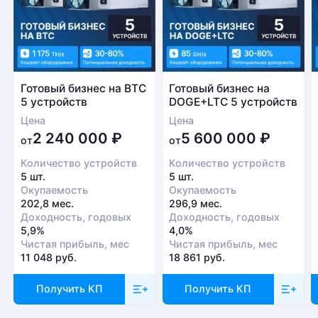
Готовый бизнес на BTC
Готовый бизнес на
5 устройств
DOGE+LTC 5 устройств
Цена
Цена
2 240 000
₽
5 600 000
₽
от
от
Количество устройств
Количество устройств
5 шт.
5 шт.
Окупаемость
Окупаемость
202,8 мес.
296,9 мес.
Доходность, годовых
Доходность, годовых
5,9%
4,0%
Чистая прибыль, мес
Чистая прибыль, мес
11 048 руб.
18 861 руб.
Получить КП
Получить КП