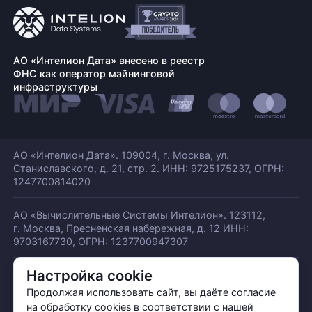
АО «Интелион Дата» внесено в реестр
ФНС как оператор майнинговой
инфраструктуры
АО «Интелион Дата». 109004, г. Москва, ул.
Станиславского,
д. 21, стр. 2. ИНН: 9725175237, ОГРН:
1247700814020
АО «Вычислительные Системы Интелион». 123112,
г. Москва, Пресненская набережная,
д. 12 ИНН:
9703167730, ОГРН: 1237700947307
Настройка cookie
© АО «ИНТЕЛИОН ДАТА» 2026
Политика обработки ПДн
Продолжая использовать сайт, вы даёте согласие
Политика конфиденциальности
на обработку cookies в соответствии с нашей