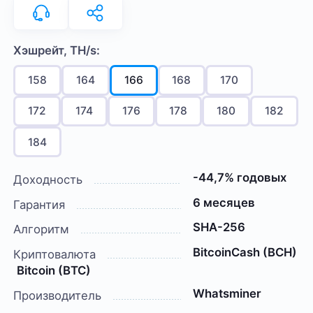
Хэшрейт, TH/s:
158
164
166
168
170
172
174
176
178
180
182
184
-44,7% годовых
Доходность
6 месяцев
Гарантия
SHA-256
Алгоритм
BitcoinCash (BCH)
Криптовалюта
Bitcoin (BTC)
Whatsminer
Производитель