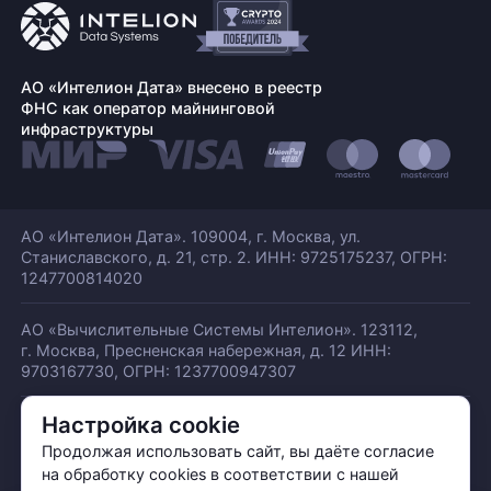
АО «Интелион Дата» внесено в реестр
ФНС как оператор майнинговой
инфраструктуры
АО «Интелион Дата». 109004, г. Москва, ул.
Станиславского,
д. 21, стр. 2. ИНН: 9725175237, ОГРН:
1247700814020
АО «Вычислительные Системы Интелион». 123112,
г. Москва, Пресненская набережная,
д. 12 ИНН:
9703167730, ОГРН: 1237700947307
Настройка cookie
© АО «ИНТЕЛИОН ДАТА» 2026
Политика обработки ПДн
Продолжая использовать сайт, вы даёте согласие
Политика конфиденциальности
на обработку cookies в соответствии с нашей
Политика использования куки