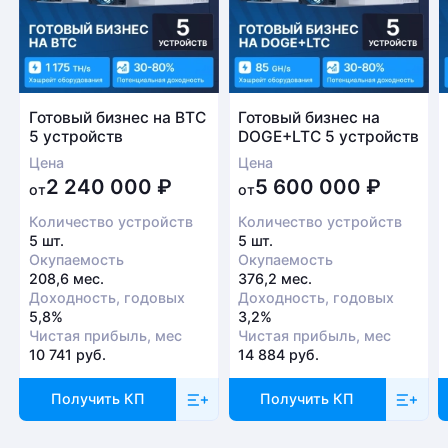
Готовый бизнес на BTC
Готовый бизнес на
5 устройств
DOGE+LTC 5 устройств
Цена
Цена
2 240 000
₽
5 600 000
₽
от
от
Количество устройств
Количество устройств
5 шт.
5 шт.
Окупаемость
Окупаемость
208,6 мес.
376,2 мес.
Доходность, годовых
Доходность, годовых
5,8%
3,2%
Чистая прибыль, мес
Чистая прибыль, мес
10 741 руб.
14 884 руб.
Получить КП
Получить КП