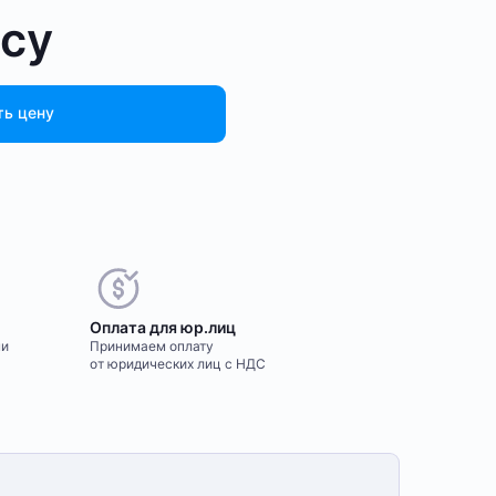
осу
ть цену
Оплата для юр.лиц
ми
Принимаем оплату
от юридических лиц с НДС