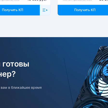
Получить КП
Получить КП
о связаться с менеджером, который оформлял
ментом Компании после проверки оборудования
 готовы
нер?
т вам в ближайшее время