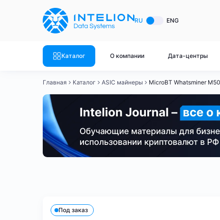
ASIC майнеры
Готовый 
RU
ENG
Готовый 
Bitmain
Готовый 
Каталог
О компании
Дата-центры
Готовый 
Whatsminer
Готовый 
Главная
Каталог
ASIC майнеры
MicroBT Whatsminer M5
Goldshell
Готовый 
Готовый 
Canaan
Готовый 
Готовый 
Innosilicon
Готовый 
Iceriver
Готовый 
Bitmain
Whatsminer
Antminer S21
Antminer S21
Готовый 
Смотреть весь каталог
Смотрет
Под заказ