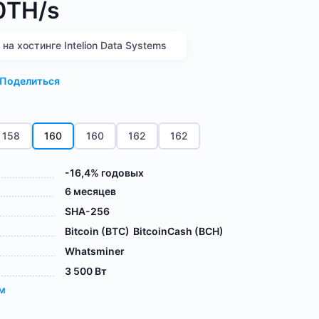
0TH/s
а хостинге Intelion Data Systems
Поделиться
158
160
160
162
162
-16,4% годовых
6 месяцев
SHA-256
Bitcoin (BTC)
BitcoinCash (BCH)
Whatsminer
3 500 Вт
ам