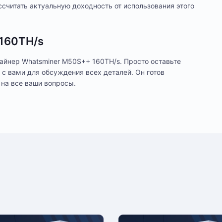
ссчитать актуальную доходность от использования этого
 160TH/s
айнер Whatsminer M50S++ 160TH/s. Просто оставьте
 с вами для обсуждения всех деталей. Он готов
 на все ваши вопросы.
цев
лении. Оплата производится только в рублях.
уточнения деталей доставки или размещения
Е
56
n (BTC)
BitcoinCash (BCH)
За
быстро, помогли с настройкой.
miner
с 
 рабочий
Вт
5.
Е
/s
пании. Доступна оплата сотруднику службы
Ре
За
нспортной компанией, условия обговариваются