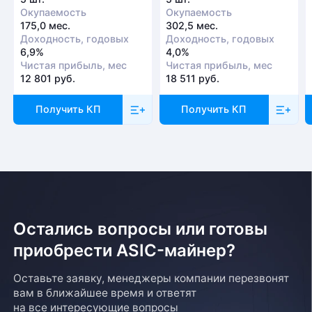
Окупаемость
Окупаемость
175,0 мес.
302,5 мес.
Доходность, годовых
Доходность, годовых
6,9%
4,0%
Чистая прибыль, мес
Чистая прибыль, мес
12 801 руб.
18 511 руб.
Получить КП
Получить КП
Остались вопросы или готовы
приобрести ASIC-майнер?
Оставьте заявку, менеджеры компании перезвонят
вам в ближайшее время и ответят
на все интересующие вопросы