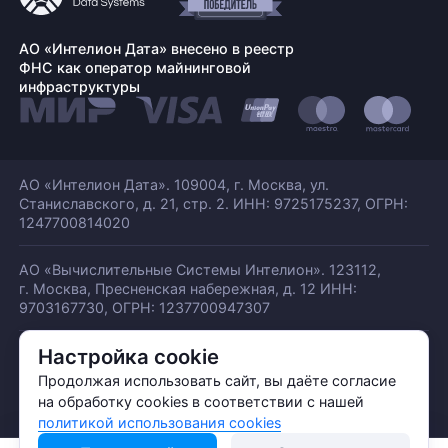
АО «Интелион Дата» внесено в реестр
ФНС как оператор майнинговой
инфраструктуры
АО «Интелион Дата». 109004, г. Москва, ул.
Станиславского,
д. 21, стр. 2. ИНН: 9725175237, ОГРН:
1247700814020
АО «Вычислительные Системы Интелион». 123112,
г. Москва, Пресненская набережная,
д. 12 ИНН:
9703167730, ОГРН: 1237700947307
Настройка cookie
© АО «ИНТЕЛИОН ДАТА» 2026
Политика обработки ПДн
Продолжая использовать сайт, вы даёте согласие
Политика конфиденциальности
на обработку cookies в соответствии с нашей
Политика использования куки
политикой использования cookies