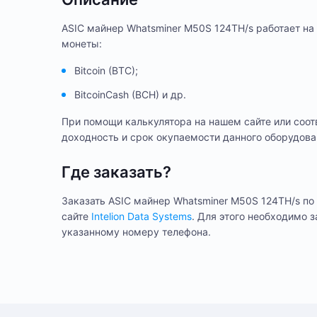
ASIC майнер Whatsminer M50S 124TH/s работает на
монеты:
Bitcoin (BTC);
BitcoinCash (BCH) и др.
При помощи калькулятора на нашем сайте или соо
доходность и срок окупаемости данного оборудова
Где заказать?
Заказать ASIC майнер Whatsminer M50S 124TH/s по 
сайте
Intelion Data Systems
. Для этого необходимо 
указанному номеру телефона.
6 меся
Гарантия
Способ оплаты любого заказа вы можете выбрать при его оформ