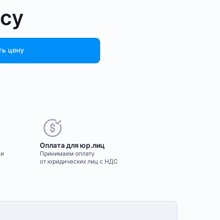
осу
ть цену
Оплата для юр.лиц
ми
Принимаем оплату
от юридических лиц с НДС