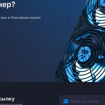
нер?
т вам в ближайшее время
сылку
ецпредложения