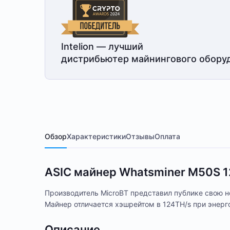
Intelion — лучший
дистрибьютер майнингового обору
Обзор
Характеристики
Отзывы
Оплата
ASIC майнер Whatsminer M50S 
Производитель MicroBT представил публике свою 
Майнер отличается хэшрейтом в 124TH/s при энерг
Описание