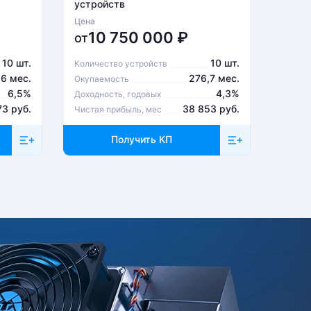
устройств
устро
Цена
Цена
10 750 000
₽
6
от
от
10 шт.
10 шт.
Количество устройств
Количе
,6 мес.
276,7 мес.
Окупаемость
Окупа
6,5%
4,3%
Доходность, годовых
Доходн
73 руб.
38 853 руб.
Чистая прибыль, мес
Чистая
Получить КП