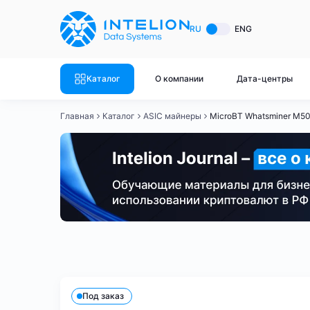
ASIC майнеры
Готовый 
RU
ENG
Готовый 
Bitmain
Готовый 
Каталог
О компании
Дата-центры
Готовый 
Whatsminer
Готовый 
Главная
Каталог
ASIC майнеры
MicroBT Whatsminer M5
Goldshell
Готовый 
Готовый 
Canaan
Готовый 
Готовый 
Innosilicon
Готовый 
Iceriver
Готовый 
Bitmain
Whatsminer
Antminer S21
Antminer S21
Готовый 
Смотреть весь каталог
Смотрет
Под заказ