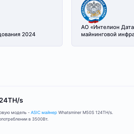
АО «Интелион Дата
дования 2024
майнинговой
инфра
124TH/s
новую модель -
ASIC майнер
Whatsminer M50S 124TH/s.
опотреблении в 3500Вт.