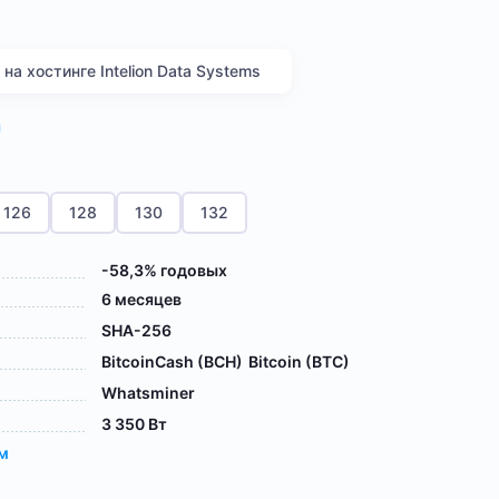
а хостинге Intelion Data Systems
я
126
128
130
132
-58,3% годовых
6 месяцев
SHA-256
BitcoinCash (BCH)
Bitcoin (BTC)
Whatsminer
3 350 Вт
ам