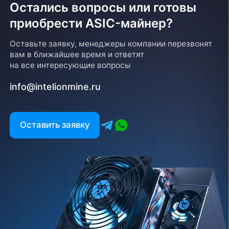
Остались вопросы или готовы
приобрести ASIC-майнер?
Возврат товара
Оставьте заявку, менеджеры компании перезвонят
вам в ближайшее время и ответят
Для того, чтобы оформить возврат товара, клиенту
на все интересующие вопросы
необходимо связаться с менеджером, который
оформлял покупку. Возврат товара производится
info@intelionmine.ru
в соответствии с регламентом Компании после
проверки оборудования
Есть вопрос?
Оставить заявку
Заполните форму и мы свяжемся с вами в
ближайшее время
Заказать звонок