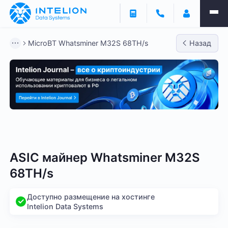
MicroBT Whatsminer M32S 68TH/s
Назад
Bitmain
Whatsminer
Antminer S21
Antminer S2
ASIC майнер Whatsminer M32S
68TH/s
Доступно размещение на хостинге
Intelion Data Systems