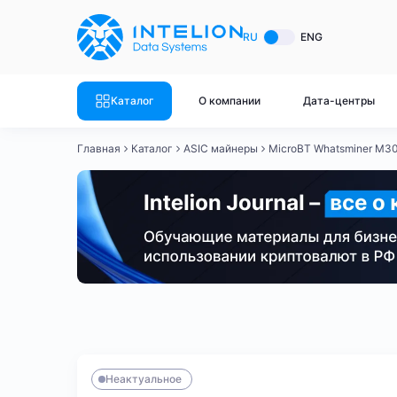
ASIC майнеры
Готовый 
RU
ENG
Готовый 
Bitmain
Готовый 
Каталог
О компании
Дата-центры
Готовый 
Whatsminer
Готовый 
Главная
Каталог
ASIC майнеры
MicroBT Whatsminer M3
Goldshell
Готовый 
Готовый 
Canaan
Готовый 
Готовый 
Innosilicon
Готовый 
Iceriver
Готовый 
Bitmain
Whatsminer
Antminer S21
Antminer S21
Готовый 
Смотреть весь каталог
Смотрет
Неактуальное