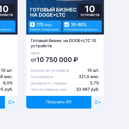
Готовый бизнес на DOGE+LTC 10
Готов
устройств
устро
Цена
Цена
10 750 000
₽
6
от
от
10 шт.
10 шт.
Количество устройств
Количе
,8 мес.
321,0 мес.
Окупаемость
Окупа
6,0%
3,7%
Доходность, годовых
Доходн
25 руб.
33 487 руб.
Чистая прибыль, мес
Чистая
Получить КП