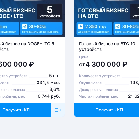
ый бизнес на DOGE+LTC 5
Готовый бизнес на BTC 10
йств
устройств
Цена
 600 000
₽
4 300 000
₽
от
5 шт.
ство устройств
Количество устройств
334,5 мес.
198
мость
Окупаемость
3,6%
ость, годовых
Доходность, годовых
16 744 руб.
21 6
 прибыль, мес
Чистая прибыль, мес
Получить КП
Получить КП