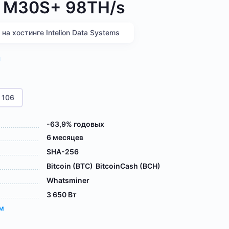
 M30S+ 98TH/s
а хостинге Intelion Data Systems
я
106
-63,9% годовых
6 месяцев
SHA-256
Bitcoin (BTC)
BitcoinCash (BCH)
Whatsminer
3 650 Вт
ам