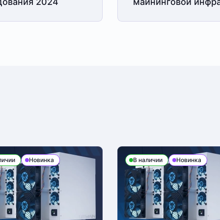
дования 2024
майнинговой
инфра
личии
Новинка
В наличии
Новинка