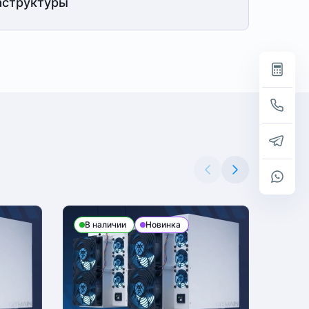
структуры
В наличии
Новинка
В н