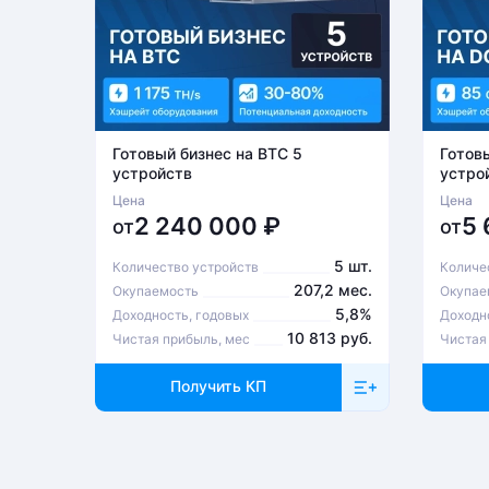
Готовый бизнес на BTC 5
Готов
устройств
устро
Цена
Цена
2 240 000
₽
5
от
от
5 шт.
Количество устройств
Количе
207,2 мес.
Окупаемость
Окупае
5,8%
Доходность, годовых
Доходн
10 813 руб.
Чистая прибыль, мес
Чистая
Получить КП