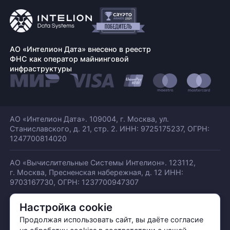
АО «Интелион Дата» внесено в реестр
ФНС как оператор майнинговой
инфраструктуры
АО «Интелион Дата». 109004, г. Москва, ул.
Станиславского,
д. 21, стр. 2. ИНН: 9725175237, ОГРН:
1247700814020
АО «Вычислительные Системы Интелион». 123112,
г. Москва, Пресненская набережная,
д. 12 ИНН:
9703167730, ОГРН: 1237700947307
Настройка cookie
© АО «ИНТЕЛИОН ДАТА» 2026
Политика обработки ПДн
Продолжая использовать сайт, вы даёте согласие
Политика конфиденциальности