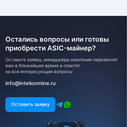
необходимо предоставить паспорт и квитанцию
об оплате. Сроки доставки уточняйте у менеджера
Остались вопросы или готовы
приобрести ASIC-майнер?
Возврат товара
Оставьте заявку, менеджеры компании перезвонят
вам в ближайшее время и ответят
Для того, чтобы оформить возврат товара, клиенту
на все интересующие вопросы
необходимо связаться с менеджером, который
оформлял покупку. Возврат товара производится
info@intelionmine.ru
в соответствии с регламентом Компании после
проверки оборудования
Есть вопрос?
Оставить заявку
Заполните форму и мы свяжемся с вами в
ближайшее время