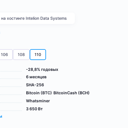
а хостинге Intelion Data Systems
я
106
108
110
-28,8% годовых
6 месяцев
SHA-256
Bitcoin (BTC)
BitcoinCash (BCH)
Whatsminer
3 650 Вт
ам