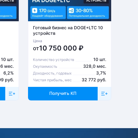
Готовый бизнес на DOGE+LTC 10
Готов
устройств
устро
Цена
Цена
10 750 000
₽
6
от
от
10 шт.
10 шт.
Количество устройств
Количе
,6 мес.
328,0 мес.
Окупаемость
Окупа
6,2%
3,7%
Доходность, годовых
Доходн
99 руб.
32 772 руб.
Чистая прибыль, мес
Чистая
Получить КП