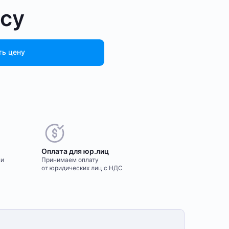
осу
ть цену
Оплата для юр.лиц
ми
Принимаем оплату
от юридических лиц с НДС