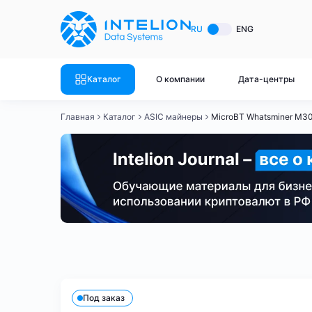
ASIC майнеры
Готовый 
RU
ENG
Готовый 
Bitmain
Готовый 
Каталог
О компании
Дата-центры
Готовый 
Whatsminer
Готовый 
Главная
Каталог
ASIC майнеры
MicroBT Whatsminer M3
Goldshell
Готовый 
Готовый 
Canaan
Готовый 
Готовый 
Innosilicon
Готовый 
Iceriver
Готовый 
Bitmain
Whatsminer
Antminer S21
Antminer S21
Готовый 
Смотреть весь каталог
Смотрет
Под заказ