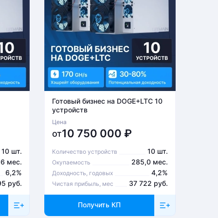
Готовый бизнес на DOGE+LTC 10
Готов
устройств
устро
Цена
Цена
10 750 000
₽
6
от
от
10 шт.
10 шт.
Количество устройств
Количе
,6 мес.
285,0 мес.
Окупаемость
Окупа
6,2%
4,2%
Доходность, годовых
Доходн
95 руб.
37 722 руб.
Чистая прибыль, мес
Чистая
Получить КП