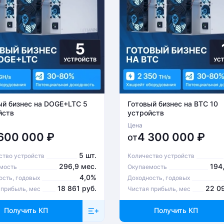
ется на юридическое лицо. При получении
и-заказчика и паспорт для удостоверения
ый бизнес на DOGE+LTC 5
Готовый бизнес на BTC 10
йств
устройств
Цена
10-00 до 19-00. При получении товара
 600 000
₽
4 300 000
₽
от
ки доставки уточняйте у менеджера
5 шт.
ство устройств
Количество устройств
296,9 мес.
194
мость
Окупаемость
4,0%
ость, годовых
Доходность, годовых
18 861 руб.
22 0
 прибыль, мес
Чистая прибыль, мес
Получить КП
Получить КП
о связаться с менеджером, который оформлял