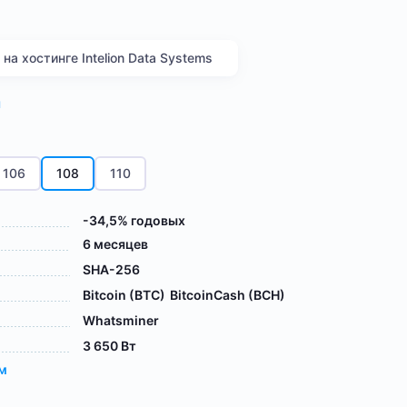
а хостинге Intelion Data Systems
я
106
108
110
-34,5% годовых
6 месяцев
SHA-256
Bitcoin (BTC)
BitcoinCash (BCH)
Whatsminer
3 650 Вт
ам