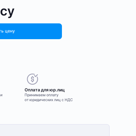
осу
ть цену
Оплата для юр.лиц
ми
Принимаем оплату
от юридических лиц с НДС