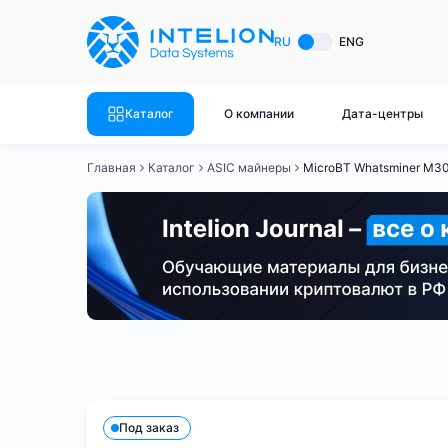
ASIC майнеры
Готовый 
RU
ENG
Готовый 
Bitmain
Готовый 
Каталог
О компании
Дата-центры
Готовый 
Whatsminer
Готовый 
Главная
Каталог
ASIC майнеры
MicroBT Whatsminer M3
Goldshell
Готовый 
Готовый 
Canaan
Готовый 
Готовый 
Innosilicon
Готовый 
Iceriver
Готовый 
Bitmain
Whatsminer
Antminer S21
Antminer S21
Готовый 
Смотреть весь каталог
Смотрет
Под заказ