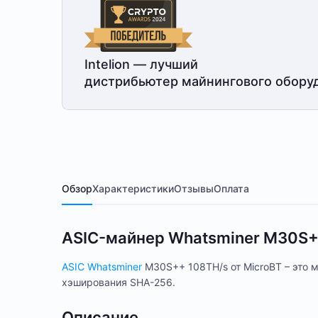
Intelion — лучший
дистрибьютер майнингового обору
Обзор
Характеристики
Отзывы
Оплата
ASIC-майнер Whatsminer M30S+
ASIC Whatsminer
M30S++ 108TH/s от MicroBT – это 
хэширования SHA-256.
Описание