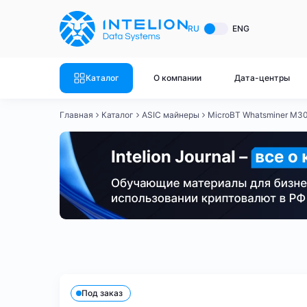
ASIC майнеры
Готовый 
RU
ENG
Готовый 
Bitmain
Готовый 
Каталог
О компании
Дата-центры
Готовый 
Whatsminer
Готовый 
Главная
Каталог
ASIC майнеры
MicroBT Whatsminer M3
Goldshell
Готовый 
Готовый 
Canaan
Готовый 
Готовый 
Innosilicon
Готовый 
Iceriver
Готовый 
Bitmain
Whatsminer
Antminer S21
Antminer S21
Готовый 
Смотреть весь каталог
Смотрет
Под заказ