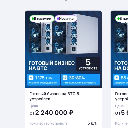
В наличии
Новинка
В на
Готовый бизнес на BTC 5
Готов
устройств
устро
Цена
Цена
2 240 000
₽
5
от
от
5 шт.
Количество устройств
Количе