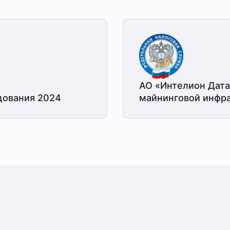
АО «Интелион Дата
дования 2024
майнинговой
инфра