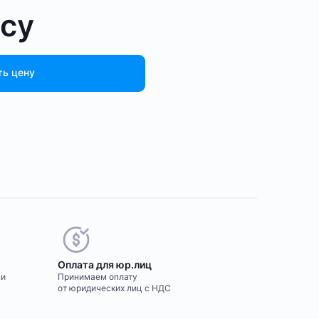
осу
ть цену
Оплата для юр.лиц
ми
Принимаем оплату
от юридических лиц с НДС