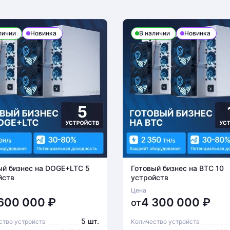
личии
Новинка
В наличии
Новинка
ый бизнес на DOGE+LTC 5
Готовый бизнес на BTC 10
йств
устройств
Цена
 600 000
₽
4 300 000
₽
от
5 шт.
ство устройств
Количество устройств