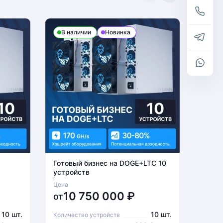
В наличии
Новинка
В н
Готовый бизнес на DOGE+LTC 10
Готов
устройств
устро
Цена
Цена
10 750 000
₽
6
от
от
10 шт.
10 шт.
Количество устройств
Количе