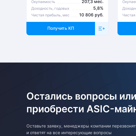
207,3 мес.
Окупаемость
Окупае
5,8%
Доходность, годовых
Доходн
10 806 руб.
Чистая прибыль, мес
Чистая
Получить КП
Остались вопросы или
приобрести ASIC-май
Оставьте заявку, менеджеры компании перезвоня
и ответят на все интересующие вопросы