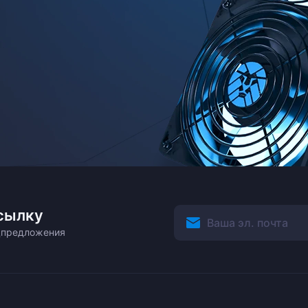
сылку
ецпредложения