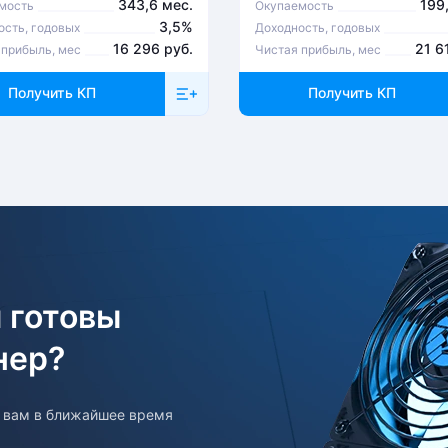
343,6 мес.
199
мость
Окупаемость
3,5%
ость, годовых
Доходность, годовых
16 296 руб.
21 6
 прибыль, мес
Чистая прибыль, мес
Получить КП
Получить КП
 готовы
нер?
т вам в ближайшее время