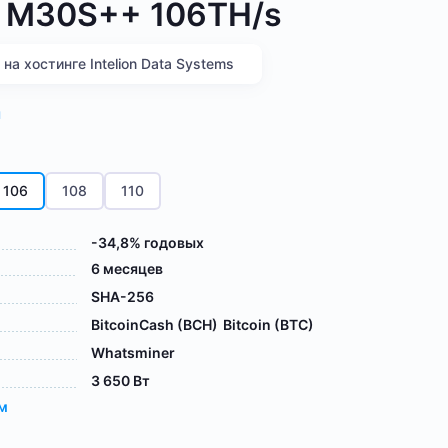
 M30S++ 106TH/s
а хостинге Intelion Data Systems
я
106
108
110
-34,8% годовых
6 месяцев
SHA-256
BitcoinCash (BCH)
Bitcoin (BTC)
Whatsminer
3 650 Вт
ам