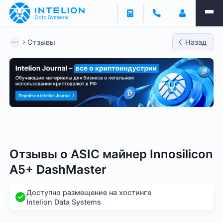
Отзывы
Назад
Bitmain
Whatsminer
Antminer S21
Antminer S2
Отзывы о
ASIC майнер Innosilicon
A5+ DashMaster
Доступно размещение на хостинге
Intelion Data Systems