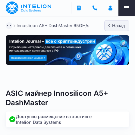
Innosilicon A5+ DashMaster 65GH/s
Назад
Bitmain
Whatsminer
Antminer S21
Antminer S2
ASIC майнер Innosilicon A5+
DashMaster
Доступно размещение на хостинге
Intelion Data Systems