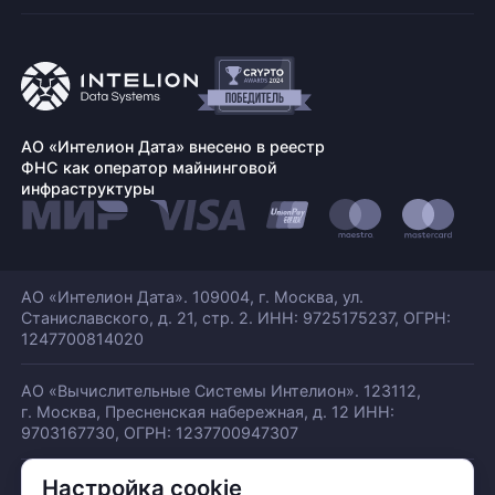
АО «Интелион Дата» внесено в реестр
ФНС как оператор майнинговой
инфраструктуры
АО «Интелион Дата». 109004, г. Москва, ул.
Станиславского,
д. 21, стр. 2. ИНН: 9725175237, ОГРН:
1247700814020
АО «Вычислительные Системы Интелион». 123112,
г. Москва, Пресненская набережная,
д. 12 ИНН:
9703167730, ОГРН: 1237700947307
Настройка cookie
© АО «ИНТЕЛИОН ДАТА» 2026