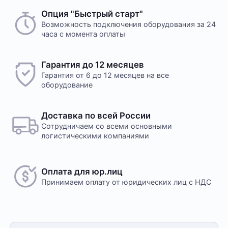
Способ оплаты любого заказа вы можете выбрать
Опция "Быстрый старт"
На этот товар пока нет отзывов
при его оформлении. Оплата производится только
Возможность подключения оборудования за 24
часа с момента оплаты
в рублях. После подтверждения заказа, с вами
свяжется менеджер для уточнения деталей
доставки или размещения в одном из наших дата-
Желаете оставить отзыв?
Гарантия до 12 месяцев
центров
Нам важно знать ваше мнение о популярном
Гарантия от 6 до 12 месяцев на все
оборудовании для майнинга. Так мы улучшаем
оборудование
ассортимент нашего интернет-⁠магазина.
Оплата в офисе
Оставить отзыв
Оплата производится в офисе компании наличными
Доставка по всей России
в кассу компании. Доступна оплата сотруднику
Сотрудничаем со всеми основными
службы доставки при получении заказа. Доставка
логистическими компаниями
осуществляется транспортной компанией, условия
обговариваются индивидуально с менеджером
Оплата для юр.лиц
Принимаем оплату
от юридических лиц с НДС
Безналичный расчет