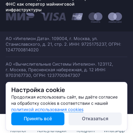
ФНС как оператор майнинговой
инфраструктуры
АО «Интелион Дата». 109004, г. Москва, ул.
Станиславского,
д. 21, стр. 2. ИНН: 9725175237, ОГРН:
1247700814020
АО «Вычислительные Системы Интелион». 123112,
г. Москва, Пресненская набережная,
д. 12 ИНН:
9703167730, ОГРН: 1237700947307
Настройка cookie
© АО «ИНТЕЛИОН ДАТА» 2026
Политика обработки ПДн
Продолжая использовать сайт, вы даёте согласие
Политика конфиденциальности
на обработку cookies в соответствии с нашей
Политика использования куки
политикой использования cookies
Принять всё
Отказаться
Каталог
Консультация
Telegram
WhatsApp