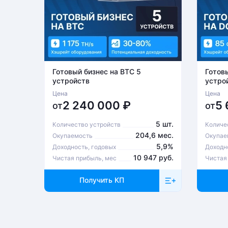
Готовый бизнес на BTC 5
Готов
устройств
устро
Цена
Цена
2 240 000
₽
5
от
от
5 шт.
Количество устройств
Количе
204,6 мес.
Окупаемость
Окупае
5,9%
Доходность, годовых
Доходн
10 947 руб.
Чистая прибыль, мес
Чистая
Получить КП