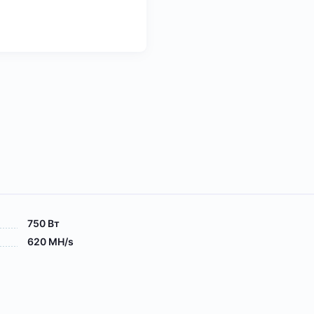
750 Вт
620 MH/s