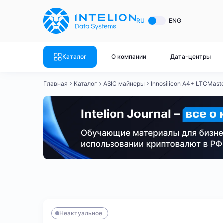
ASIC майнеры
Готовый 
RU
ENG
Готовый 
Bitmain
Готовый 
Каталог
О компании
Дата-центры
Готовый 
Whatsminer
Готовый 
Главная
Каталог
ASIC майнеры
Innosilicon A4+ LTCMast
Goldshell
Готовый 
Готовый 
Canaan
Готовый 
Готовый 
Innosilicon
Готовый 
Iceriver
Готовый 
Bitmain
Whatsminer
Antminer S21
Antminer S21
Готовый 
Смотреть весь каталог
Смотрет
Неактуальное