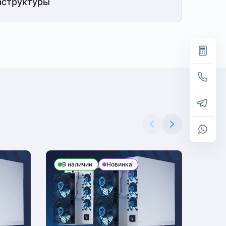
структуры
В наличии
Новинка
В н