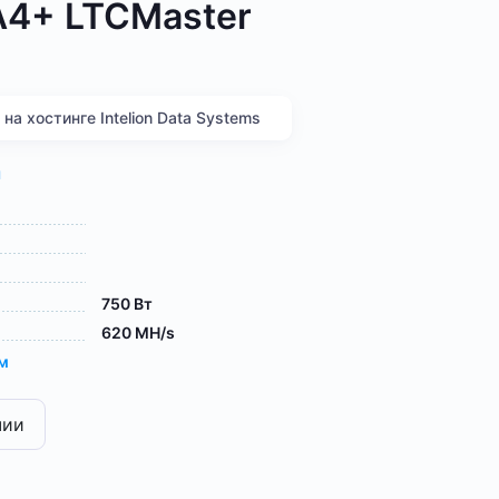
 A4+ LTCMaster
а хостинге Intelion Data Systems
я
750 Вт
620 MH/s
ам
чии