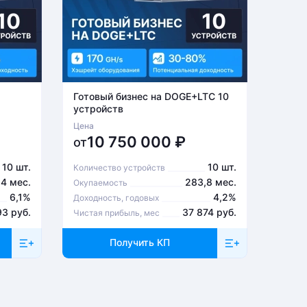
Готовый бизнес на DOGE+LTC 10
Готов
устройств
устро
Цена
Цена
10 750 000
₽
6
от
от
10 шт.
10 шт.
Количество устройств
Количе
,4 мес.
283,8 мес.
Окупаемость
Окупа
6,1%
4,2%
Доходность, годовых
Доходн
93 руб.
37 874 руб.
Чистая прибыль, мес
Чистая
Получить КП