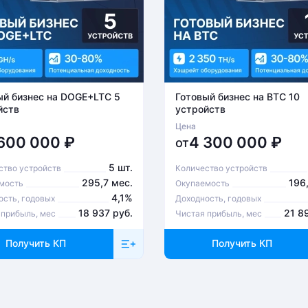
ый бизнес на DOGE+LTC 5
Готовый бизнес на BTC 10
йств
устройств
Цена
 600 000
₽
4 300 000
₽
от
5 шт.
ство устройств
Количество устройств
295,7 мес.
196
мость
Окупаемость
4,1%
ость, годовых
Доходность, годовых
18 937 руб.
21 8
 прибыль, мес
Чистая прибыль, мес
Получить КП
Получить КП