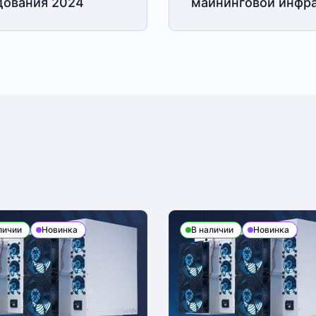
дования 2024
майнинговой
инфра
личии
Новинка
В наличии
Новинка