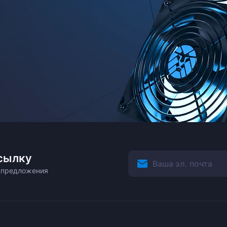
сылку
ецпредложения