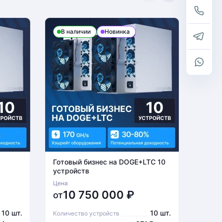
В наличии
Новинка
В н
Готовый бизнес на DOGE+LTC 10
Готов
устройств
устро
Цена
Цена
10 750 000
₽
6
от
от
10 шт.
10 шт.
Количество устройств
Количе