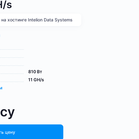
H/s
а хостинге Intelion Data Systems
я
810 Вт
11 GH/s
ам
осу
ть цену