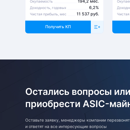
194,2 мес.
Окупаемость
Окупае
6,2%
Доходность, годовых
Доходн
11 537 руб.
Чистая прибыль, мес
Чистая
Получить КП
Остались вопросы или
приобрести ASIC-май
Оставьте заявку, менеджеры компании перезвоня
и ответят на все интересующие вопросы