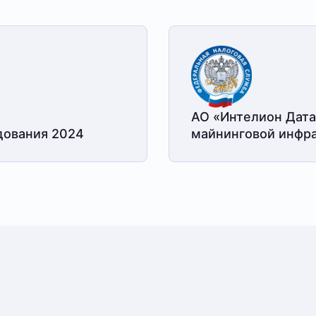
АО «Интелион Дата
дования 2024
майнинговой
инфра