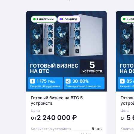
В наличии
Новинка
В на
Готовый бизнес на BTC 5
Готов
устройств
устро
Цена
Цена
2 240 000
₽
5
от
от
5 шт.
Количество устройств
Количе