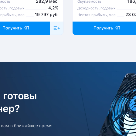
282,9 мес.
186
мость
Окупаемость
4,2%
ость, годовых
Доходность, годовых
19 797 руб.
23 0
 прибыль, мес
Чистая прибыль, мес
Получить КП
Получить КП
 готовы
нер?
т вам в ближайшее время