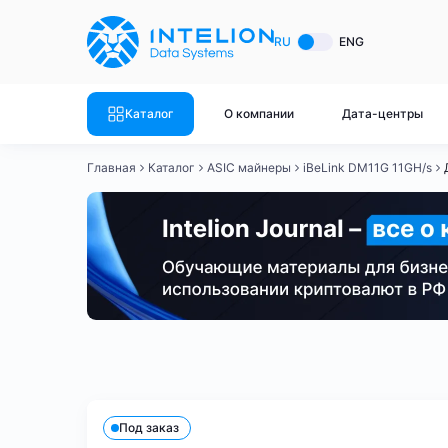
ASIC майнеры
Готовый 
RU
ENG
Готовый 
Bitmain
Готовый 
Каталог
О компании
Дата-центры
Готовый 
Whatsminer
Готовый 
Главная
Каталог
ASIC майнеры
iBeLink DM11G 11GH/s
Goldshell
Готовый 
Готовый 
Canaan
Готовый 
Готовый 
Innosilicon
Готовый 
Iceriver
Готовый 
Bitmain
Whatsminer
Antminer S21
Antminer S21
Готовый 
Смотреть весь каталог
Смотрет
Под заказ