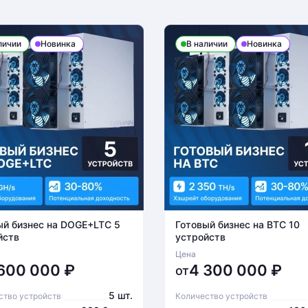
личии
Новинка
В наличии
Новинка
ый бизнес на DOGE+LTC 5
Готовый бизнес на BTC 10
йств
устройств
Цена
 600 000
₽
4 300 000
₽
от
5 шт.
ство устройств
Количество устройств