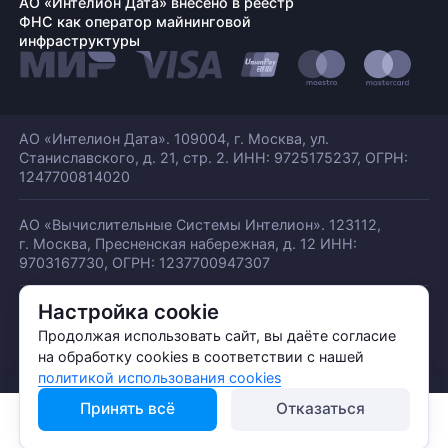
АО «Интелион Дата» внесено в реестр
ФНС как оператор майнинговой
инфраструктуры
АО «Интелион Дата». 109004, г. Москва, ул.
Станиславского,
д. 21, стр. 2. ИНН: 9725175237, ОГРН:
1247700814020
АО «Вычислительные Системы Интелион». 123112,
г. Москва, Пресненская набережная,
д. 12 ИНН:
9703167730, ОГРН: 1237700947307
Настройка cookie
© АО «ИНТЕЛИОН ДАТА» 2026
Политика обработки ПДн
Продолжая использовать сайт, вы даёте согласие
Политика конфиденциальности
на обработку cookies в соответствии с нашей
Политика использования куки
политикой использования cookies
Принять всё
Отказаться