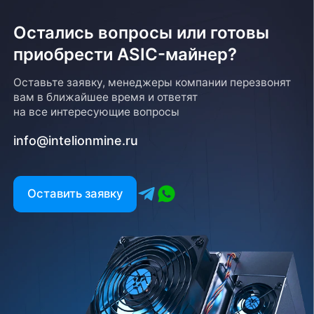
Остались вопросы или готовы
приобрести ASIC-майнер?
Возврат товара
Оставьте заявку, менеджеры компании перезвонят
вам в ближайшее время и ответят
Для того, чтобы оформить возврат товара, клиенту
на все интересующие вопросы
необходимо связаться с менеджером, который
оформлял покупку. Возврат товара производится
info@intelionmine.ru
в соответствии с регламентом Компании после
проверки оборудования
Есть вопрос?
Оставить заявку
Заполните форму и мы свяжемся с вами в
ближайшее время
Заказать звонок