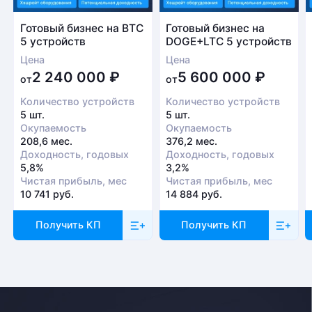
Готовый бизнес на BTC
Готовый бизнес на
5 устройств
DOGE+LTC 5 устройств
Цена
Цена
Безналичный расчет
2 240 000
₽
5 600 000
₽
от
от
Это единственный способ оплаты в случае, если
Количество устройств
Количество устройств
заказ оформляется на юридическое лицо.
5 шт.
5 шт.
При получении заказа необходимо иметь при себе
Окупаемость
Окупаемость
доверенность от организации-заказчика и паспорт
208,6 мес.
376,2 мес.
Доходность, годовых
Доходность, годовых
для удостоверения личности
5,8%
3,2%
Чистая прибыль, мес
Чистая прибыль, мес
Доставка
10 741 руб.
14 884 руб.
Отправка товара осуществляется с понедельника
Получить КП
Получить КП
по пятницу с 10-00 до 19-00. При получении товара
необходимо предоставить паспорт и квитанцию
об оплате. Сроки доставки уточняйте у менеджера