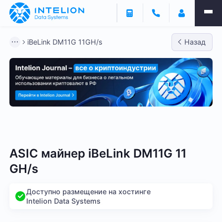
iBeLink DM11G 11GH/s
Назад
Bitmain
Whatsminer
Antminer S21
Antminer S2
ASIC майнер iBeLink DM11G 11
GH/s
Доступно размещение на хостинге
Intelion Data Systems