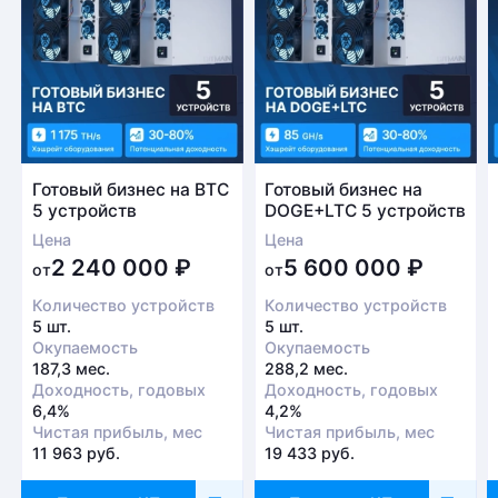
Готовый бизнес на BTC
Готовый бизнес на
5 устройств
DOGE+LTC 5 устройств
Цена
Цена
2 240 000
₽
5 600 000
₽
от
от
Количество устройств
Количество устройств
5 шт.
5 шт.
Окупаемость
Окупаемость
187,3 мес.
288,2 мес.
Доходность, годовых
Доходность, годовых
6,4%
4,2%
Чистая прибыль, мес
Чистая прибыль, мес
11 963 руб.
19 433 руб.