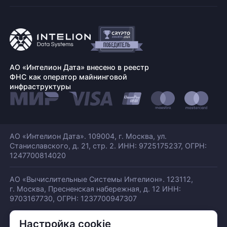
АО «Интелион Дата» внесено в реестр
ФНС как оператор майнинговой
инфраструктуры
АО «Интелион Дата». 109004, г. Москва, ул.
Станиславского,
д. 21, стр. 2. ИНН: 9725175237, ОГРН:
1247700814020
АО «Вычислительные Системы Интелион». 123112,
г. Москва, Пресненская набережная,
д. 12 ИНН:
9703167730, ОГРН: 1237700947307
Настройка cookie
© АО «ИНТЕЛИОН ДАТА» 2026