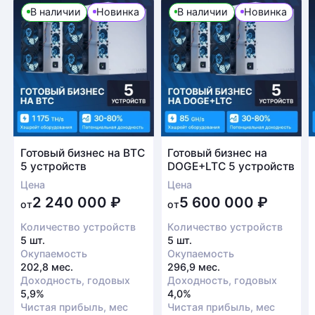
В наличии
Новинка
В наличии
Новинка
Готовый бизнес на BTC
Готовый бизнес на
5 устройств
DOGE+LTC 5 устройств
Цена
Цена
2 240 000
₽
5 600 000
₽
от
от
Количество устройств
Количество устройств
5 шт.
5 шт.
Окупаемость
Окупаемость
202,8 мес.
296,9 мес.
Доходность, годовых
Доходность, годовых
5,9%
4,0%
Чистая прибыль, мес
Чистая прибыль, мес