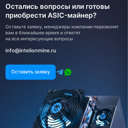
Остались вопросы или готовы
приобрести ASIC-майнер?
Возврат товара
Оставьте заявку, менеджеры компании перезвонят
вам в ближайшее время и ответят
Для того, чтобы оформить возврат товара, клиенту
на все интересующие вопросы
необходимо связаться с менеджером, который
оформлял покупку. Возврат товара производится
info@intelionmine.ru
в соответствии с регламентом Компании после
проверки оборудования
Есть вопрос?
Оставить заявку
Заполните форму и мы свяжемся с вами в
ближайшее время
Заказать звонок