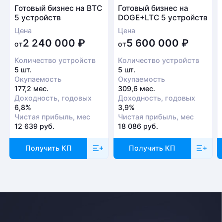
Готовый бизнес на BTC
Готовый бизнес на
5 устройств
DOGE+LTC 5 устройств
Цена
Цена
Безналичный расчет
2 240 000
₽
5 600 000
₽
от
от
Это единственный способ оплаты в случае, если
Количество устройств
Количество устройств
заказ оформляется на юридическое лицо.
5 шт.
5 шт.
При получении заказа необходимо иметь при себе
Окупаемость
Окупаемость
доверенность от организации-заказчика и паспорт
177,2 мес.
309,6 мес.
Доходность, годовых
Доходность, годовых
для удостоверения личности
6,8%
3,9%
Чистая прибыль, мес
Чистая прибыль, мес
Доставка
12 639 руб.
18 086 руб.
Отправка товара осуществляется с понедельника
Получить КП
Получить КП
по пятницу с 10-00 до 19-00. При получении товара
необходимо предоставить паспорт и квитанцию
об оплате. Сроки доставки уточняйте у менеджера