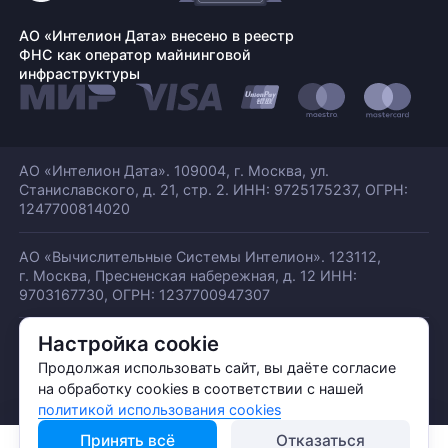
АО «Интелион Дата» внесено в реестр
ФНС как оператор майнинговой
инфраструктуры
АО «Интелион Дата». 109004, г. Москва, ул.
Станиславского,
д. 21, стр. 2. ИНН: 9725175237, ОГРН:
1247700814020
АО «Вычислительные Системы Интелион». 123112,
г. Москва, Пресненская набережная,
д. 12 ИНН:
9703167730, ОГРН: 1237700947307
Настройка cookie
© АО «ИНТЕЛИОН ДАТА» 2026
Политика обработки ПДн
Продолжая использовать сайт, вы даёте согласие
Политика конфиденциальности
на обработку cookies в соответствии с нашей
Политика использования куки
политикой использования cookies
Принять всё
Отказаться