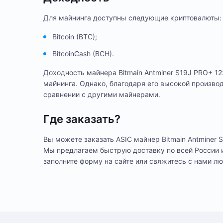
Для майнинга доступны следующие криптовалюты:
Bitcoin (BTC);
BitcoinCash (BCH).
Доходность майнера Bitmain Antminer S19J PRO+ 12
майнинга. Однако, благодаря его высокой произво
сравнении с другими майнерами.
Где заказать?
Вы можете заказать ASIC майнер Bitmain Antminer 
Мы предлагаем быструю доставку по всей России и
заполните форму на сайте или свяжитесь с нами л
6 меся
Гарантия
Способ оплаты любого заказа вы можете выбрать при его оформ