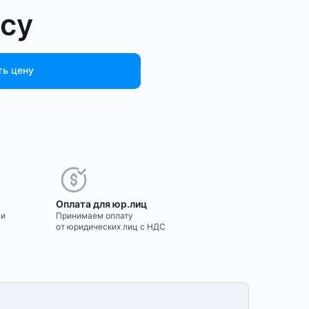
осу
ть цену
Оплата для юр.лиц
ми
Принимаем оплату
от юридических лиц с НДС