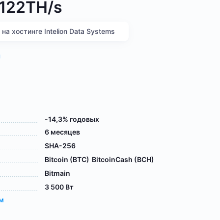
 122TH/s
а хостинге Intelion Data Systems
я
-14,3% годовых
6 месяцев
SHA-256
Bitcoin (BTC)
BitcoinCash (BCH)
Bitmain
3 500 Вт
ам