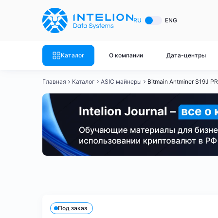
ASIC майнеры
Готовый 
RU
ENG
Готовый 
Bitmain
Готовый 
Каталог
О компании
Дата-центры
Готовый 
Whatsminer
Готовый 
Главная
Каталог
ASIC майнеры
Bitmain Antminer S19J P
Goldshell
Готовый 
Готовый 
Canaan
Готовый 
Готовый 
Innosilicon
Готовый 
Iceriver
Готовый 
Bitmain
Whatsminer
Antminer S21
Antminer S21
Готовый 
Смотреть весь каталог
Смотрет
Под заказ