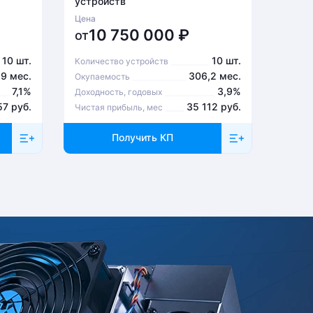
устройств
устро
Цена
Цена
10 750 000
₽
6
от
от
10 шт.
10 шт.
Количество устройств
Количе
,9 мес.
306,2 мес.
Окупаемость
Окупа
7,1%
3,9%
Доходность, годовых
Доходн
57 руб.
35 112 руб.
Чистая прибыль, мес
Чистая
Получить КП