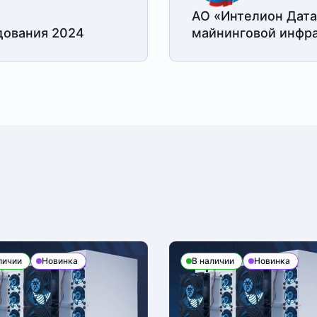
АО «Интелион Дата
дования 2024
майнинговой
инфра
личии
Новинка
В наличии
Новинка