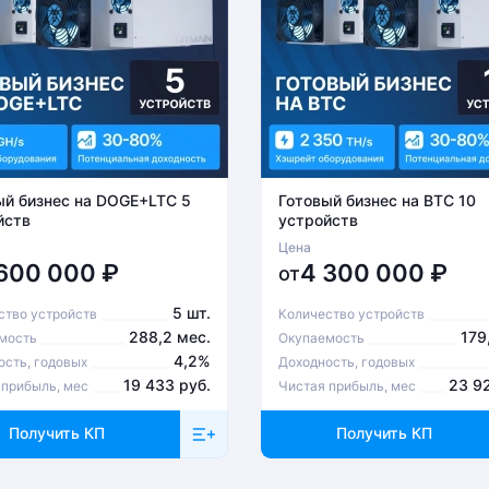
ый бизнес на DOGE+LTC 5
Готовый бизнес на BTC 10
йств
устройств
Цена
 600 000
₽
4 300 000
₽
от
5 шт.
ство устройств
Количество устройств
288,2 мес.
179
мость
Окупаемость
4,2%
ость, годовых
Доходность, годовых
19 433 руб.
23 9
 прибыль, мес
Чистая прибыль, мес
Получить КП
Получить КП