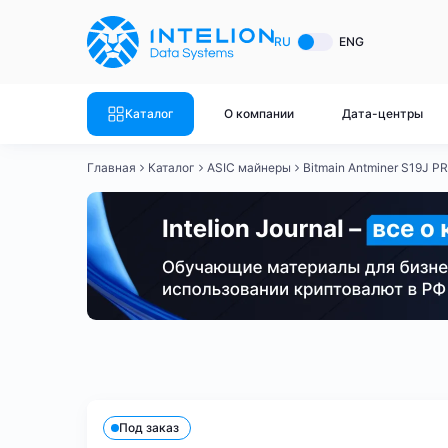
ASIC майнеры
Готовый 
RU
ENG
Готовый 
Bitmain
Готовый 
Каталог
О компании
Дата-центры
Готовый 
Whatsminer
Готовый 
Главная
Каталог
ASIC майнеры
Bitmain Antminer S19J P
Goldshell
Готовый 
Готовый 
Canaan
Готовый 
Готовый 
Innosilicon
Готовый 
Iceriver
Готовый 
Bitmain
Whatsminer
Antminer S21
Antminer S21
Готовый 
Смотреть весь каталог
Смотрет
Под заказ