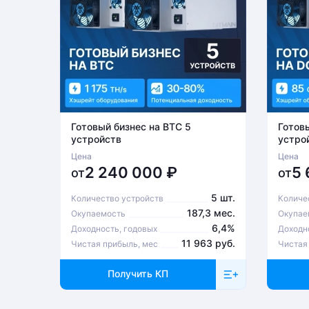
Готовый бизнес на BTC 5
Готов
устройств
устро
Цена
Цена
2 240 000
₽
5
от
от
5 шт.
Количество устройств
Количе
187,3 мес.
Окупаемость
Окупае
6,4%
Доходность, годовых
Доходн
11 963 руб.
Чистая прибыль, мес
Чистая
Получить КП