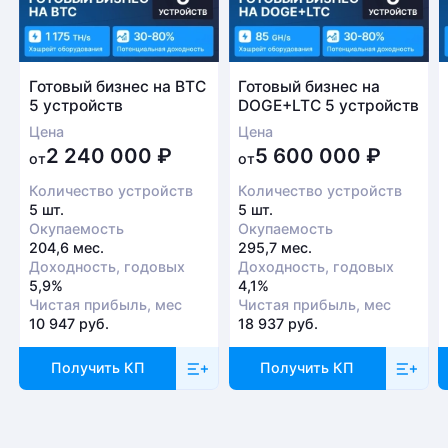
Готовый бизнес на BTC
Готовый бизнес на
5 устройств
DOGE+LTC 5 устройств
Цена
Цена
2 240 000
₽
5 600 000
₽
от
от
Количество устройств
Количество устройств
5 шт.
5 шт.
Окупаемость
Окупаемость
204,6 мес.
295,7 мес.
Доходность, годовых
Доходность, годовых
5,9%
4,1%
Чистая прибыль, мес
Чистая прибыль, мес
10 947 руб.
18 937 руб.
Получить КП
Получить КП