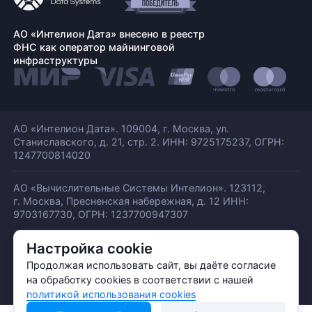
АО «Интелион Дата» внесено в реестр
ФНС как оператор майнинговой
инфраструктуры
АО «Интелион Дата». 109004, г. Москва, ул.
Станиславского,
д. 21, стр. 2. ИНН: 9725175237, ОГРН:
1247700814020
АО «Вычислительные Системы Интелион». 123112,
г. Москва, Пресненская набережная,
д. 12 ИНН:
9703167730, ОГРН: 1237700947307
Настройка cookie
© АО «ИНТЕЛИОН ДАТА» 2026
Политика обработки ПДн
Продолжая использовать сайт, вы даёте согласие
Политика конфиденциальности
на обработку cookies в соответствии с нашей
Политика использования куки
политикой использования cookies