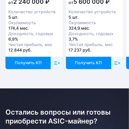
2 240 000
₽
5 600 000
₽
от
от
Количество устройств
Количество устройств
5 шт.
5 шт.
Окупаемость
Окупаемость
174,4 мес.
324,9 мес.
Доходность, годовых
Доходность, годовых
6,9%
3,7%
Чистая прибыль, мес
Чистая прибыль, мес
12 844 руб.
17 237 руб.
Получить КП
Получить КП
Остались вопросы или готовы
приобрести ASIC-майнер?