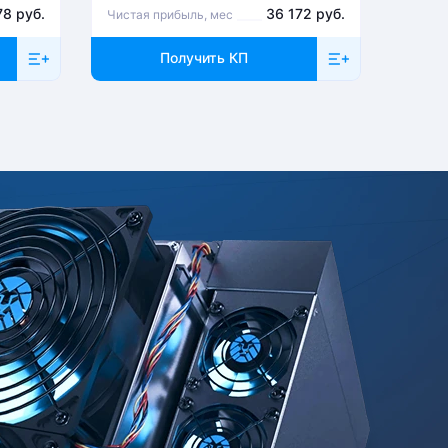
78 руб.
36 172 руб.
Чистая прибыль, мес
Чистая
Получить КП