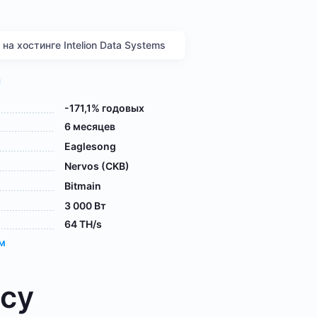
а хостинге Intelion Data Systems
я
-171,1% годовых
6 месяцев
Eaglesong
Nervos (CKB)
Bitmain
3 000 Вт
64 TH/s
ам
осу