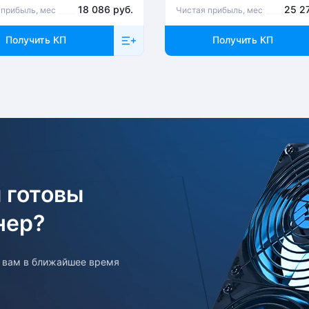
18 086 руб.
25 2
 прибыль, мес
Чистая прибыль, мес
Получить КП
Получить КП
о связаться с менеджером, который оформлял
ментом Компании после проверки оборудования
 готовы
нер?
т вам в ближайшее время