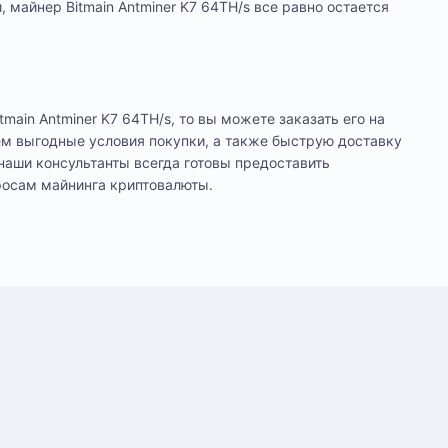
 майнер Bitmain Antminer K7 64TH/s все равно остается
main Antminer K7 64TH/s, то вы можете заказать его на
ем выгодные условия покупки, а также быструю доставку
 наши консультанты всегда готовы предоставить
росам майнинга криптовалюты.
цев
лении. Оплата производится только в рублях.
уточнения деталей доставки или размещения
Е
Ж
song
о
 (CKB)
За
На
n
с 
по
Вт
Е
ма
s
пании. Доступна оплата сотруднику службы
ас