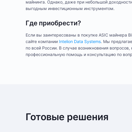
майнинга. Однако, даже при небольшой доходности,
выгодным инвестиционным инструментом.
Где приобрести?
Если вы заинтересованы в покупке ASIC майнера Bit
сайте компании
Intelion Data Systems
. Мы предлага
по всей России. В случае возникновения вопросов,
профессиональную помощь и консультацию по воп
6 меся
Гарантия
Способ оплаты любого заказа вы можете выбрать при его оформ
На этот товар пока нет отзывов
После подтверждения заказа, с вами свяжется менеджер для 
Eagle
Алгоритм
в одном из наших дата-центров
Nervos
Криптовалюта
Bitmai
Производитель
Готовые решения
Оплата в офисе
3 000 
Энергопотребление
64 TH/
Хэшрейт
Оплата производится в офисе компании наличными в кассу ком