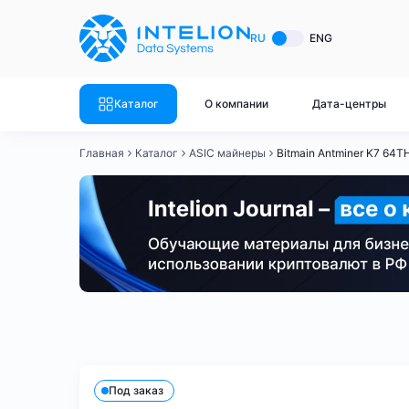
ASIC майнеры
Готовый 
RU
ENG
Готовый 
Bitmain
Готовый 
Каталог
О компании
Дата-центры
Готовый 
Whatsminer
Готовый 
Главная
Каталог
ASIC майнеры
Bitmain Antminer K7 64T
Goldshell
Готовый 
Готовый 
Canaan
Готовый 
Готовый 
Innosilicon
Готовый 
Iceriver
Готовый 
Bitmain
Whatsminer
Antminer S21
Antminer S21
Готовый 
Смотреть весь каталог
Смотрет
Под заказ