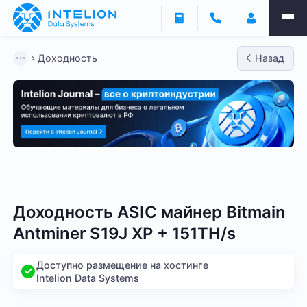
Доходность
Назад
Bitmain
Whatsminer
Antminer S21
Antminer S2
Доходность ASIC майнер Bitmain
Antminer S19J XP + 151TH/s
Доступно размещение на хостинге
Intelion Data Systems