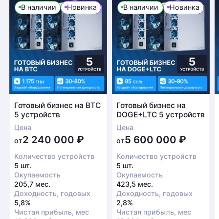
В наличии
Новинка
В наличии
Новинка
Готовый бизнес на BTC
Готовый бизнес на
5 устройств
DOGE+LTC 5 устройств
Цена
Цена
2 240 000
₽
5 600 000
₽
от
от
Количество устройств
Количество устройств
5 шт.
5 шт.
Окупаемость
Окупаемость
205,7 мес.
423,5 мес.
Доходность, годовых
Доходность, годовых
5,8%
2,8%
Чистая прибыль, мес
Чистая прибыль, мес