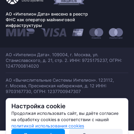
АО «Интелион Дата» внесено в реестр
ФНС как оператор майнинговой
инфраструктуры
АО «Интелион Дата». 109004, г. Москва, ул.
Станиславского,
д. 21, стр. 2. ИНН: 9725175237, ОГРН:
1247700814020
АО «Вычислительные Системы Интелион». 123112,
г. Москва, Пресненская набережная,
д. 12 ИНН:
9703167730, ОГРН: 1237700947307
Настройка cookie
© АО «ИНТЕЛИОН ДАТА» 2026
Политика обработки ПДн
Продолжая использовать сайт, вы даёте согласие
Политика конфиденциальности
на обработку cookies в соответствии с нашей
Политика использования куки
политикой использования cookies