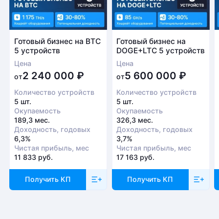
Готовый бизнес на BTC
Готовый бизнес на
5 устройств
DOGE+LTC 5 устройств
Цена
Цена
2 240 000
₽
5 600 000
₽
от
от
Количество устройств
Количество устройств
5 шт.
5 шт.
Окупаемость
Окупаемость
189,3 мес.
326,3 мес.
Доходность, годовых
Доходность, годовых
6,3%
3,7%
Чистая прибыль, мес
Чистая прибыль, мес
11 833 руб.
17 163 руб.
Получить КП
Получить КП