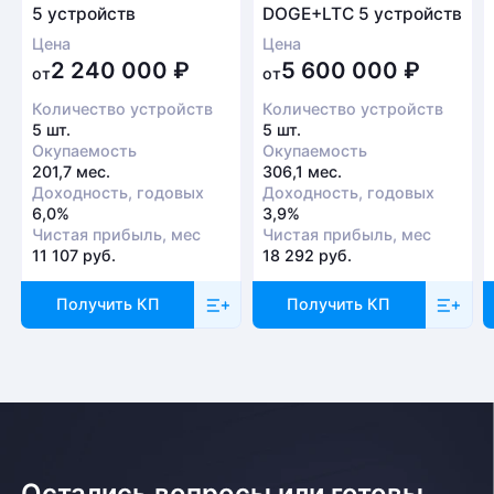
5 устройств
DOGE+LTC 5 устройств
ближайшее время
Цена
Цена
Заказать звонок
2 240 000
₽
5 600 000
₽
от
от
Количество устройств
Количество устройств
5 шт.
5 шт.
Окупаемость
Окупаемость
201,7 мес.
306,1 мес.
Доходность, годовых
Доходность, годовых
6,0%
3,9%
Чистая прибыль, мес
Чистая прибыль, мес
11 107 руб.
18 292 руб.
Получить КП
Получить КП
Остались вопросы или готовы