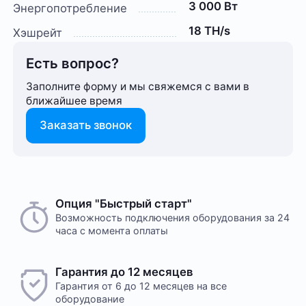
3 000 Вт
Энергопотребление
18 TH/s
Хэшрейт
Есть вопрос?
Заполните форму и мы свяжемся с вами в
ближайшее время
Заказать звонок
Способ оплаты любого заказа вы можете выбрать
Опция "Быстрый старт"
На этот товар пока нет отзывов
при его оформлении. Оплата производится только
Возможность подключения оборудования за 24
часа с момента оплаты
в рублях. После подтверждения заказа, с вами
свяжется менеджер для уточнения деталей
доставки или размещения в одном из наших дата-
Желаете оставить отзыв?
Гарантия до 12 месяцев
центров
Нам важно знать ваше мнение о популярном
Гарантия от 6 до 12 месяцев на все
оборудовании для майнинга. Так мы улучшаем
оборудование