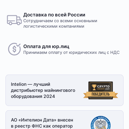
ассортимент нашего интернет-⁠магазина.
Оплата в офисе
Оставить отзыв
Оплата производится в офисе компании наличными
Доставка по всей России
в кассу компании. Доступна оплата сотруднику
Сотрудничаем со всеми основными
службы доставки при получении заказа. Доставка
логистическими компаниями
осуществляется транспортной компанией, условия
обговариваются индивидуально с менеджером
Оплата для юр.лиц
Принимаем оплату
от юридических лиц с НДС
Безналичный расчет
Это единственный способ оплаты в случае, если
Intelion — лучший
заказ оформляется на юридическое лицо.
дистрибьютер майнингового
При получении заказа необходимо иметь при себе
оборудования 2024
доверенность от организации-заказчика и паспорт
для удостоверения личности
Доставка
АО «Интелион Дата» внесен
в реестр ФНС как оператор