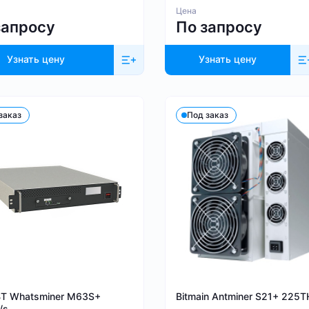
Цена
запросу
По запросу
Узнать цену
Узнать цену
заказ
Под заказ
BT Whatsminer M63S+
Bitmain Antminer S21+ 225T
/s