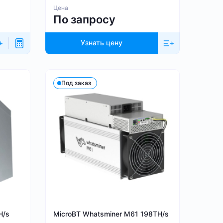
Цена
По запросу
Узнать цену
Под заказ
H/s
MicroBT Whatsminer M61 198TH/s