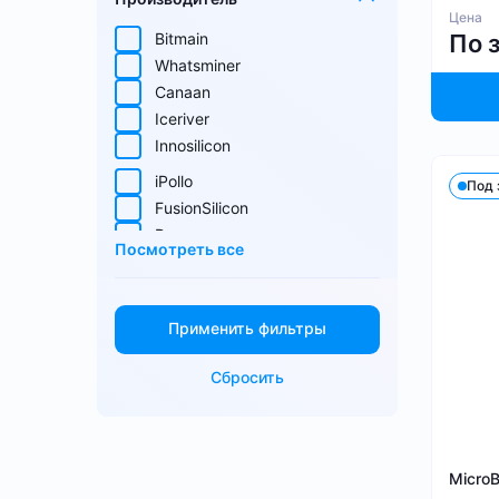
Zcash (ZEC)
Цена
Sia (SC)
Bitmain
По 
ScPrime (SCP)
Whatsminer
Выбрать все
Handshake (HNS)
Canaan
Monacoin (MONA)
Iceriver
MWC-CT31 (MWC)
Innosilicon
Salvium (SAL)
iPollo
Под 
Radiant (RXD)
FusionSilicon
Bitcoin SV (BSV)
Dayun
Monero (XMR)
Посмотреть все
iBeLink
Ebang
Применить фильтры
Сбросить
Micro