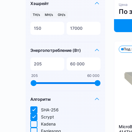
Хэшрейт
Цена
По 
TH/s
MH/s
GH/s
Под 
Энергопотребление (Вт)
205
60 000
Алгоритм
SHA-256
Scrypt
Kadena
Micro
Eaglesong
414TH