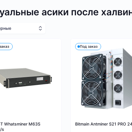
уальные асики после халви
ярные
заказ
Под заказ
BT Whatsminer M63S
Bitmain Antminer S21 PRO 2
/s