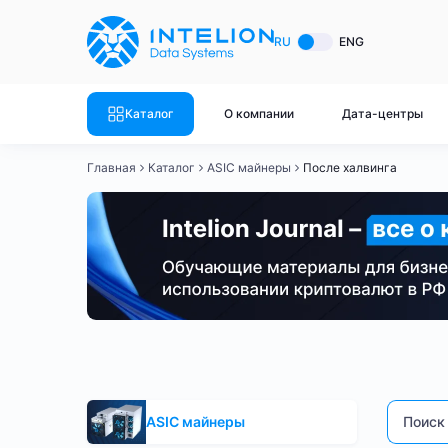
ASIC майнеры
Готовый 
RU
ENG
Готовый 
Bitmain
Готовый 
Каталог
О компании
Дата-центры
Готовый 
Whatsminer
Готовый 
Главная
Каталог
ASIC майнеры
После халвинга
Goldshell
Готовый 
Готовый 
Canaan
Готовый 
Готовый 
Innosilicon
Готовый 
Iceriver
Готовый 
После халвинга
Bitmain
Whatsminer
Antminer S
Готовый 
Смотреть весь каталог
Смотрет
ASIC майнеры