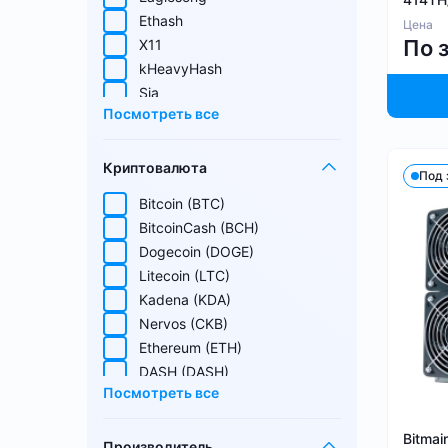
Ethash
Цена
По 
X11
kHeavyHash
Sia
Посмотреть все
Equihash
Blake (14r)
Криптовалюта
Handshake
Под 
Lyra2REv2
Bitcoin (BTC)
Cuckatoo31
BitcoinCash (BCH)
Randomx
Dogecoin (DOGE)
SHA512256d
Litecoin (LTC)
Ethash4G
Kadena (KDA)
Nervos (CKB)
Ethereum (ETH)
DASH (DASH)
Посмотреть все
EthereumPoW (ETHW)
Kaspa (KAS)
Bitmai
Производитель