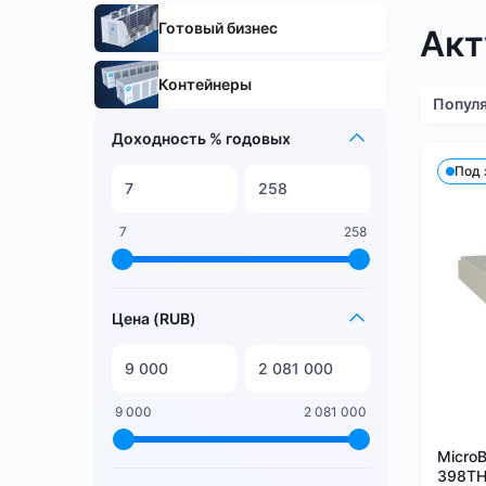
Готовый бизнес
Акт
Контейнеры
Попул
Доходность % годовых
Под 
7
258
Цена (RUB)
9 000
2 081 000
Micro
398TH