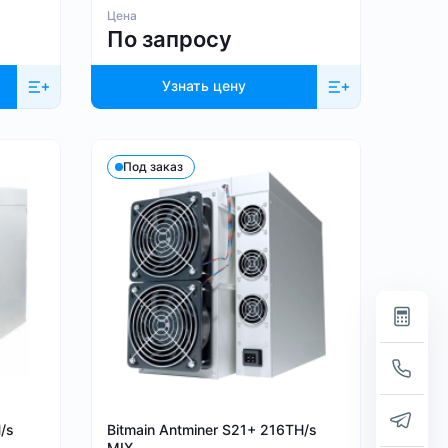
Цена
По запросу
Узнать цену
Под заказ
/s
Bitmain Antminer S21+ 216TH/s
MIX