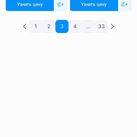
Узнать цену
Узнать цену
1
2
3
4
...
33
купить асик