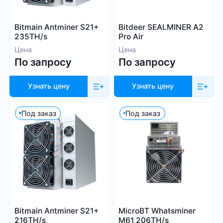
Whatsminer
Выбрать все
Handshake (HNS)
Canaan
Bitmain Antminer S21+
Bitdeer SEALMINER A2
Monacoin (MONA)
Iceriver
235TH/s
Pro Air
MWC-CT31 (MWC)
Innosilicon
Цена
Цена
Salvium (SAL)
По запросу
По запросу
iPollo
Radiant (RXD)
FusionSilicon
Bitcoin SV (BSV)
Узнать цену
Узнать цену
Dayun
Monero (XMR)
Посмотреть все
iBeLink
Под заказ
Под заказ
Ebang
Применить фильтры
Сбросить
Bitmain Antminer S21+
MicroBT Whatsminer
216TH/s
M61 206TH/s