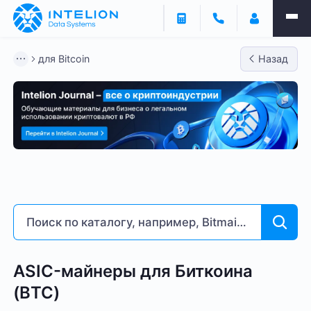
Фильтры
для Bitcoin
Назад
ASIC майнеры
Готовый бизнес
Контейнеры
для Bitcoin
Bitmain
Whatsminer
Antminer S21
Доходность % годовых
4
239
ASIC-майнеры для Биткоина
(BTC)