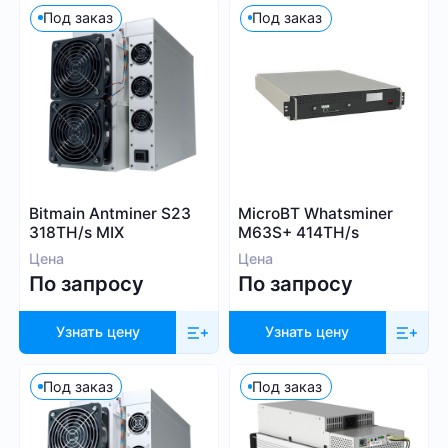
Под заказ
Под заказ
1 000
9 999
Алгоритм
SHA-256
Bitmain Antminer S23
MicroBT Whatsminer
318TH/s MIX
M63S+ 414TH/s
Scrypt
Цена
Цена
Kadena
По запросу
По запросу
Eaglesong
Ethash
Узнать цену
Узнать цену
X11
kHeavyHash
Под заказ
Под заказ
Sia
Посмотреть все
Equihash