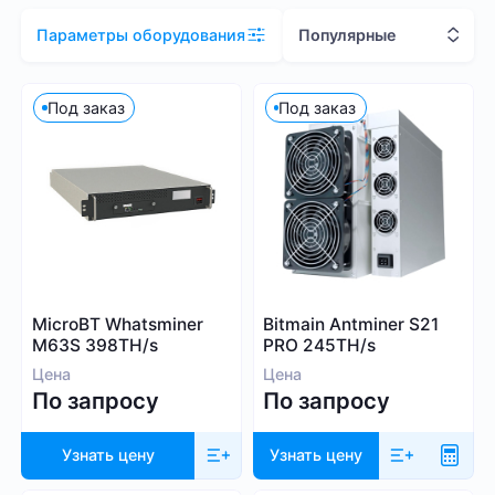
Цена (RUB)
Популярные
Параметры оборудования
Под заказ
Под заказ
1 000
2 081 000
Хэшрейт
TH/s
MH/s
GH/s
MicroBT Whatsminer
Bitmain Antminer S21
M63S 398TH/s
PRO 245TH/s
Цена
Цена
По запросу
По запросу
Узнать цену
Узнать цену
Энергопотребление (Вт)