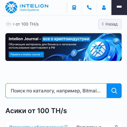
Фильтры
от 100 TH/s
Назад
ASIC майнеры
Готовый бизнес
Контейнеры
от 100 TH/s
Bitmain
Whatsminer
Antminer S21
Доходность % годовых
6
255
Асики от 100 TH/s