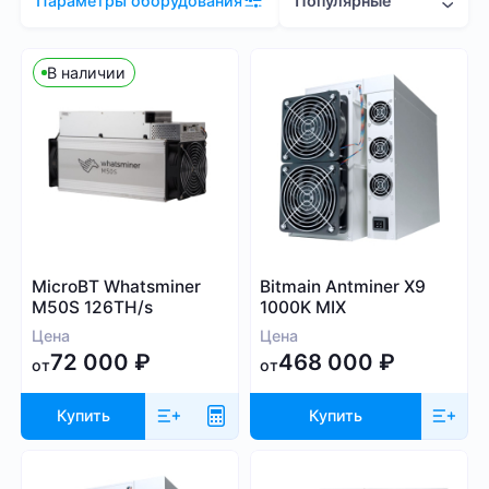
Популярные
Параметры оборудования
Цена (RUB)
В наличии
9 000
2 081 000
Хэшрейт
MicroBT Whatsminer
Bitmain Antminer X9
TH/s
MH/s
GH/s
M50S 126TH/s
1000K MIX
Цена
Цена
72 000
₽
468 000
₽
от
от
Купить
Купить
Энергопотребление (Вт)