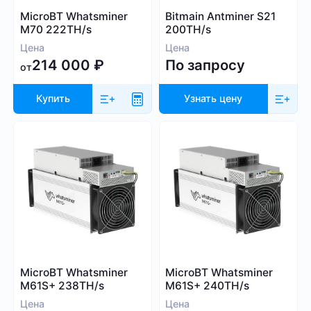
Whatsminer
MicroBT Whatsminer
Bitmain Antminer S21
Выбрать все
Handshake (HNS)
Canaan
M70 222TH/s
200TH/s
Monacoin (MONA)
Iceriver
Цена
Цена
MWC-CT31 (MWC)
214 000
₽
По запросу
Innosilicon
от
Salvium (SAL)
iPollo
Radiant (RXD)
Купить
Узнать цену
FusionSilicon
Bitcoin SV (BSV)
Dayun
Monero (XMR)
Посмотреть все
iBeLink
Ebang
Применить фильтры
Сбросить
MicroBT Whatsminer
MicroBT Whatsminer
M61S+ 238TH/s
M61S+ 240TH/s
Цена
Цена