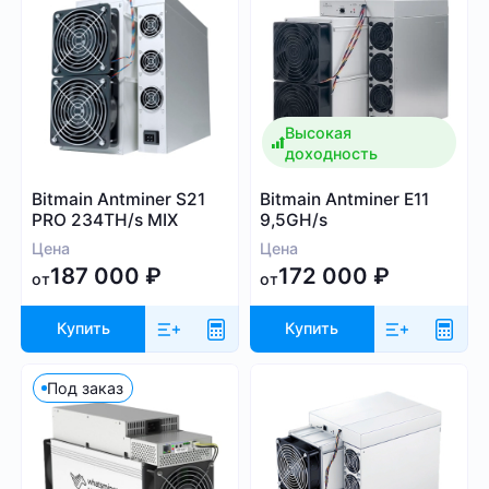
1 000
9 999
Высокая
доходность
Алгоритм
Bitmain Antminer S21
Bitmain Antminer E11
PRO 234TH/s MIX
9,5GH/s
SHA-256
Цена
Цена
Scrypt
187 000
₽
172 000
₽
от
от
Kadena
Eaglesong
Купить
Купить
Ethash
X11
Под заказ
kHeavyHash
Sia
Посмотреть все
Equihash