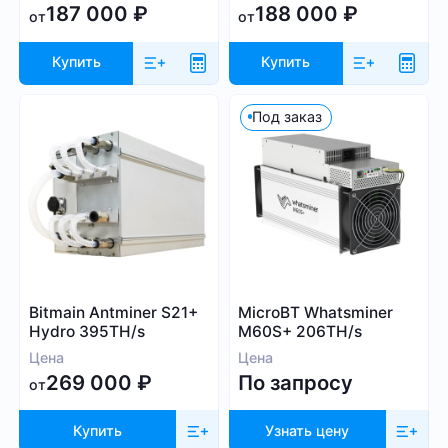
187 000
₽
188 000
₽
от
от
Купить
Купить
Под заказ
Bitmain Antminer S21+
MicroBT Whatsminer
Hydro 395TH/s
M60S+ 206TH/s
Цена
Цена
269 000
₽
По запросу
от
Купить
Узнать цену