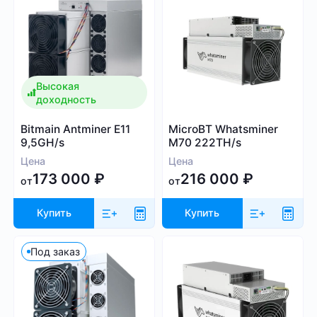
205
60 000
Высокая
доходность
Алгоритм
Bitmain Antminer E11
MicroBT Whatsminer
9,5GH/s
M70 222TH/s
SHA-256
Цена
Цена
Scrypt
173 000
₽
216 000
₽
от
от
Kadena
Eaglesong
Купить
Купить
Ethash
X11
Под заказ
kHeavyHash
Sia
Посмотреть все
Equihash