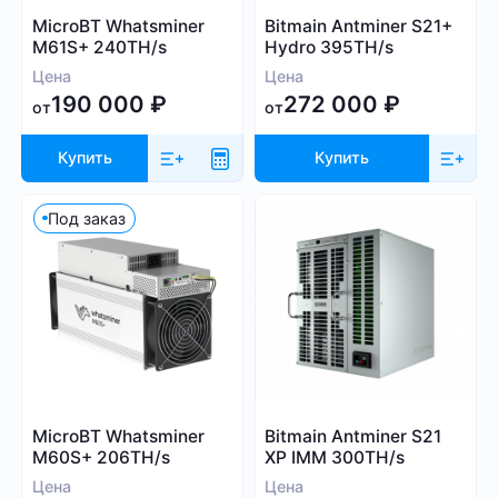
Whatsminer
MicroBT Whatsminer
Bitmain Antminer S21+
Выбрать все
Handshake (HNS)
Canaan
M61S+ 240TH/s
Hydro 395TH/s
Monacoin (MONA)
Iceriver
Цена
Цена
MWC-CT31 (MWC)
190 000
₽
272 000
₽
Innosilicon
от
от
Salvium (SAL)
iPollo
Radiant (RXD)
Купить
Купить
FusionSilicon
Bitcoin SV (BSV)
Dayun
Под заказ
Monero (XMR)
Посмотреть все
iBeLink
Ebang
Применить фильтры
Сбросить
MicroBT Whatsminer
Bitmain Antminer S21
M60S+ 206TH/s
XP IMM 300TH/s
Цена
Цена