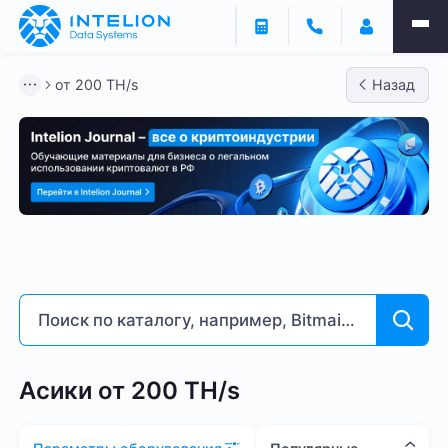
Фильтры
от 200 TH/s
Назад
ASIC майнеры
Готовый бизнес
Контейнеры
от 200 TH/s
Bitmain
Whatsminer
Antminer S21
Доходность % годовых
7
260
Асики от 200 TH/s