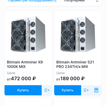
Популярные
Параметры оборудования
Цена (RUB)
22 000
2 081 000
Хэшрейт
Bitmain Antminer X9
Bitmain Antminer S21
TH/s
MH/s
GH/s
1000K MIX
PRO 234TH/s MIX
Цена
Цена
472 000
₽
189 000
₽
от
от
Купить
Купить
Энергопотребление (Вт)