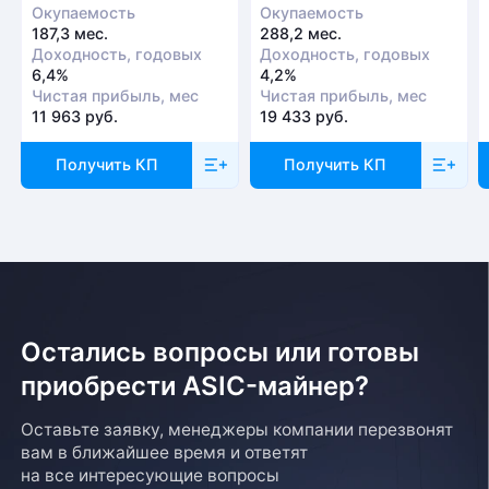
Окупаемость
Окупаемость
187,3 мес.
288,2 мес.
Доходность, годовых
Доходность, годовых
6,4%
4,2%
Чистая прибыль, мес
Чистая прибыль, мес
11 963 руб.
19 433 руб.
Получить КП
Получить КП
Остались вопросы или готовы
приобрести ASIC-майнер?
Оставьте заявку, менеджеры компании перезвонят
вам в ближайшее время и ответят
на все интересующие вопросы