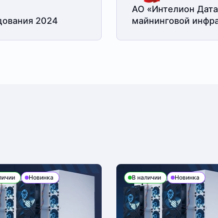
АО «Интелион Дата
дования 2024
майнинговой
инфра
личии
Новинка
В наличии
Новинка