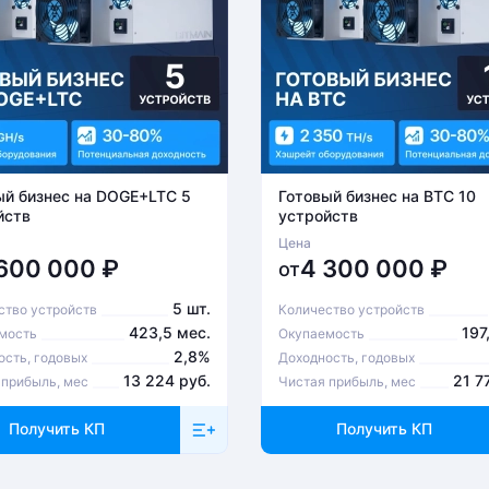
ый бизнес на DOGE+LTC 5
Готовый бизнес на BTC 10
йств
устройств
Цена
 600 000
₽
4 300 000
₽
от
5 шт.
ство устройств
Количество устройств
423,5 мес.
197
мость
Окупаемость
2,8%
ость, годовых
Доходность, годовых
13 224 руб.
21 7
 прибыль, мес
Чистая прибыль, мес
Получить КП
Получить КП