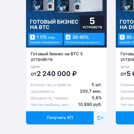
Готовый бизнес на BTC 5
Готов
устройств
устро
Цена
Цена
2 240 000
₽
5
от
от
5 шт.
Количество устройств
Количе
205,7 мес.
Окупаемость
Окупае
5,8%
Доходность, годовых
Доходн
10 890 руб.
Чистая прибыль, мес
Чистая
Получить КП