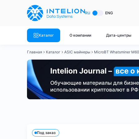
ASIC майнеры
Готовый 
RU
ENG
Готовый 
Bitmain
Готовый 
Каталог
О компании
Дата-центры
Готовый 
Whatsminer
Готовый 
Главная
Каталог
ASIC майнеры
MicroBT Whatsminer M6
Goldshell
Готовый 
Готовый 
Canaan
Готовый 
Готовый 
Innosilicon
Готовый 
Iceriver
Готовый 
Bitmain
Whatsminer
Antminer S21
Antminer S21
Готовый 
Смотреть весь каталог
Смотрет
Под заказ