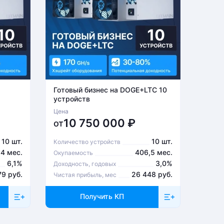
Готовый бизнес на DOGE+LTC 10
Готов
устройств
устро
Цена
Цена
10 750 000
₽
6
от
от
10 шт.
10 шт.
Количество устройств
Количе
,4 мес.
406,5 мес.
Окупаемость
Окупа
6,1%
3,0%
Доходность, годовых
Доходн
79 руб.
26 448 руб.
Чистая прибыль, мес
Чистая
Получить КП