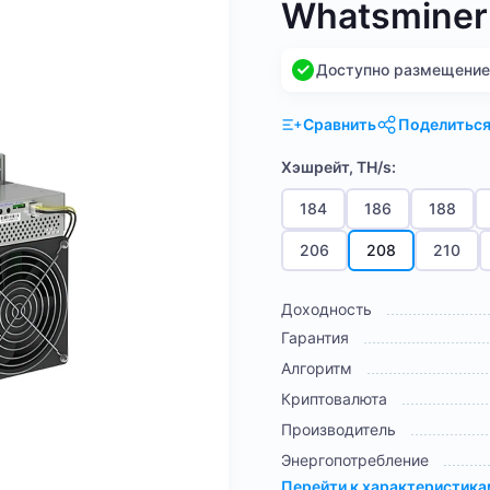
Whatsminer
Доступно размещение н
Сравнить
Поделитьс
Хэшрейт, TH/s:
184
186
188
206
208
210
Доходность
Гарантия
Алгоритм
Криптовалюта
Производитель
Энергопотребление
Перейти к характеристик