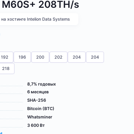
 M60S+ 208TH/s
а хостинге Intelion Data Systems
я
192
196
200
202
204
204
218
8,7% годовых
6 месяцев
SHA-256
Bitcoin (BTC)
Whatsminer
3 600 Вт
ам