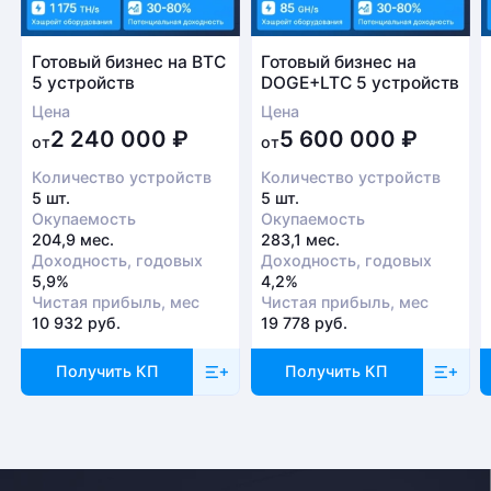
Готовый бизнес на BTC
Готовый бизнес на
5 устройств
DOGE+LTC 5 устройств
Цена
Цена
2 240 000
₽
5 600 000
₽
от
от
Количество устройств
Количество устройств
5 шт.
5 шт.
Окупаемость
Окупаемость
204,9 мес.
283,1 мес.
Доходность, годовых
Доходность, годовых
5,9%
4,2%
Чистая прибыль, мес
Чистая прибыль, мес
10 932 руб.
19 778 руб.
Получить КП
Получить КП