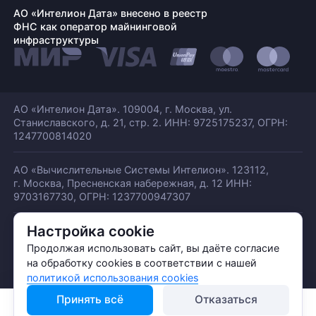
АО «Интелион Дата» внесено в реестр
ФНС как оператор майнинговой
инфраструктуры
АО «Интелион Дата». 109004, г. Москва, ул.
Станиславского,
д. 21, стр. 2. ИНН: 9725175237, ОГРН:
1247700814020
АО «Вычислительные Системы Интелион». 123112,
г. Москва, Пресненская набережная,
д. 12 ИНН:
9703167730, ОГРН: 1237700947307
Настройка cookie
© АО «ИНТЕЛИОН ДАТА» 2026
Политика обработки ПДн
Продолжая использовать сайт, вы даёте согласие
Политика конфиденциальности
на обработку cookies в соответствии с нашей
Политика использования куки
политикой использования cookies
Принять всё
Отказаться