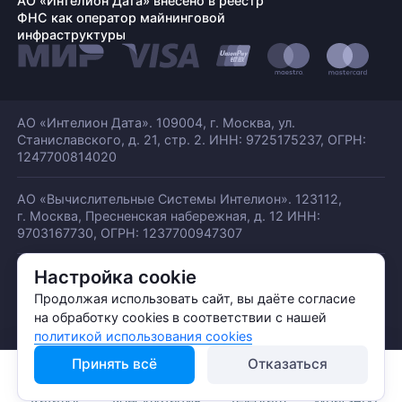
АО «Интелион Дата» внесено в реестр
ФНС как оператор майнинговой
инфраструктуры
АО «Интелион Дата». 109004, г. Москва, ул.
Станиславского,
д. 21, стр. 2. ИНН: 9725175237, ОГРН:
1247700814020
АО «Вычислительные Системы Интелион». 123112,
г. Москва, Пресненская набережная,
д. 12 ИНН:
9703167730, ОГРН: 1237700947307
Настройка cookie
© АО «ИНТЕЛИОН ДАТА» 2026
Политика обработки ПДн
Продолжая использовать сайт, вы даёте согласие
Политика конфиденциальности
на обработку cookies в соответствии с нашей
Политика использования куки
политикой использования cookies
Принять всё
Отказаться
Каталог
Консультация
Telegram
WhatsApp