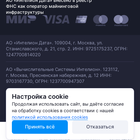
АО «Интелион Дата» внесено в реестр
ФНС как оператор майнинговой
инфраструктуры
АО «Интелион Дата». 109004, г. Москва, ул.
Станиславского,
д. 21, стр. 2. ИНН: 9725175237, ОГРН:
1247700814020
АО «Вычислительные Системы Интелион». 123112,
г. Москва, Пресненская набережная,
д. 12 ИНН:
9703167730, ОГРН: 1237700947307
Настройка cookie
© АО «ИНТЕЛИОН ДАТА» 2026
Политика обработки ПДн
Продолжая использовать сайт, вы даёте согласие
Политика конфиденциальности
на обработку cookies в соответствии с нашей
Политика использования куки
политикой использования cookies
Принять всё
Отказаться
Каталог
Консультация
Telegram
WhatsApp