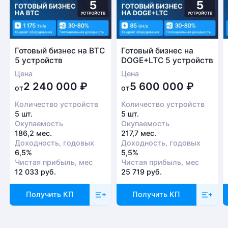
службы доставки при получении заказа. Доставка
Заполните форму и мы свяжемся с вами в
осуществляется транспортной компанией, условия
ближайшее время
обговариваются индивидуально с менеджером
Заказать звонок
Готовый бизнес на BTC
Готовый бизнес на
5 устройств
DOGE+LTC 5 устройств
Цена
Цена
Безналичный расчет
2 240 000
₽
5 600 000
₽
от
от
Это единственный способ оплаты в случае, если
Количество устройств
Количество устройств
заказ оформляется на юридическое лицо.
5 шт.
5 шт.
При получении заказа необходимо иметь при себе
Окупаемость
Окупаемость
доверенность от организации-заказчика и паспорт
186,2 мес.
217,7 мес.
Доходность, годовых
Доходность, годовых
для удостоверения личности
6,5%
5,5%
Чистая прибыль, мес
Чистая прибыль, мес
Доставка
12 033 руб.
25 719 руб.
Отправка товара осуществляется с понедельника
Получить КП
Получить КП
по пятницу с 10-00 до 19-00. При получении товара
необходимо предоставить паспорт и квитанцию
об оплате. Сроки доставки уточняйте у менеджера