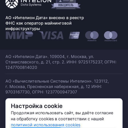
АО «Интелион Дата» внесено в реестр
ФНС как оператор майнинговой
инфраструктуры
АО «Интелион Дата». 109004, г. Москва, ул.
Станиславского,
д. 21, стр. 2. ИНН: 9725175237, ОГРН:
1247700814020
АО «Вычислительные Системы Интелион». 123112,
г. Москва, Пресненская набережная,
д. 12 ИНН:
9703167730, ОГРН: 1237700947307
Настройка cookie
© АО «ИНТЕЛИОН ДАТА» 2026
Политика обработки ПДн
Продолжая использовать сайт, вы даёте согласие
Политика конфиденциальности
на обработку cookies в соответствии с нашей
Политика использования куки
политикой использования cookies