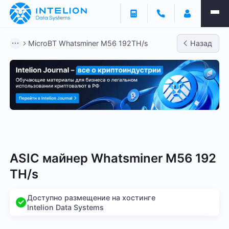
MicroBT Whatsminer M56 192TH/s
Назад
Bitmain
Whatsminer
Antminer S21
Antminer S2
ASIC майнер Whatsminer M56 192
TH/s
Доступно размещение на хостинге
Intelion Data Systems