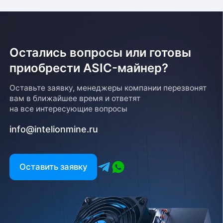
Остались вопросы или готовы
приобрести ASIC-майнер?
Возврат товара
Оставьте заявку, менеджеры компании перезвонят
вам в ближайшее время и ответят
Для того, чтобы оформить возврат товара, клиенту
на все интересующие вопросы
необходимо связаться с менеджером, который
оформлял покупку. Возврат товара производится
info@intelionmine.ru
в соответствии с регламентом Компании после
проверки оборудования
Есть вопрос?
Оставить заявку
Заполните форму и мы свяжемся с вами в
ближайшее время
Заказать звонок