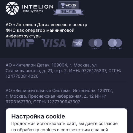
АО «Интелион Дата» внесено в реестр
ФНС как оператор майнинговой
инфраструктуры
АО «Интелион Дата». 109004, г. Москва, ул.
Станиславского,
д. 21, стр. 2. ИНН: 9725175237, ОГРН:
1247700814020
АО «Вычислительные Системы Интелион». 123112,
г. Москва, Пресненская набережная,
д. 12 ИНН:
9703167730, ОГРН: 1237700947307
Настройка cookie
© АО «ИНТЕЛИОН ДАТА» 2026
Политика обработки ПДн
Продолжая использовать сайт, вы даёте согласие
Политика конфиденциальности
на обработку cookies в соответствии с нашей
Политика использования куки