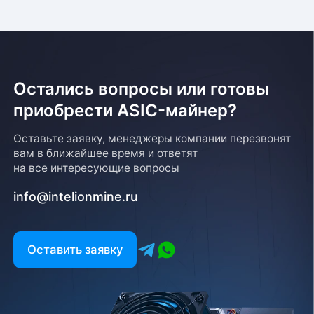
об оплате. Сроки доставки уточняйте у менеджера
Остались вопросы или готовы
приобрести ASIC-майнер?
Возврат товара
Оставьте заявку, менеджеры компании перезвонят
вам в ближайшее время и ответят
Для того, чтобы оформить возврат товара, клиенту
на все интересующие вопросы
необходимо связаться с менеджером, который
оформлял покупку. Возврат товара производится
info@intelionmine.ru
в соответствии с регламентом Компании после
проверки оборудования
Есть вопрос?
Оставить заявку
Заполните форму и мы свяжемся с вами в
ближайшее время
Заказать звонок