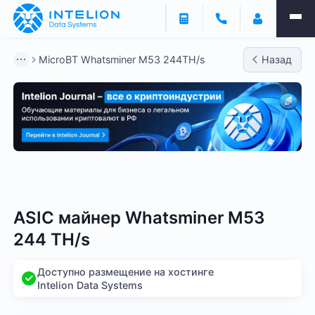
MicroBT Whatsminer M53 244TH/s
Назад
Bitmain
Whatsminer
Antminer S21
Antminer S2
ASIC майнер Whatsminer M53
244 TH/s
Доступно размещение на хостинге
Intelion Data Systems